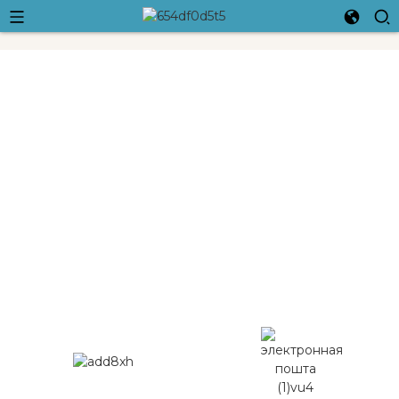
Ningbo Crossleap International
Trading Co., Ltd.
Мы прыкладаем усе намаганні, каб адпавядаць нашым
рухам, і мы расцем разам, каб стаць самымі вялікімі і
лепшымі.