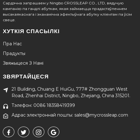
Сардэчна запрашаем у Ningbo CROSSLEAP CO., LTD, вядучую
кампанію па гандлі абуткам, якая займаецца прадастаўленнем
высакаякаснага і эканамічна эфектыўнага абутку кліентам па ўсім
свеце.
ХУТКІЯ СПАСЫЛКІ
Пра Нас
Прадукты
Звяжыцеся З Намі
ЗВЯРТАЙЦЕСЯ
21 Building, Chuang E HuiGu, 777# Zhongguan West
Road, Zhenhai District, Ningbo, Zhejiang, China 315201.
Тэлефон: 0086 18358419399
Адрас электроннай пошты: sales@mycrossleap.com