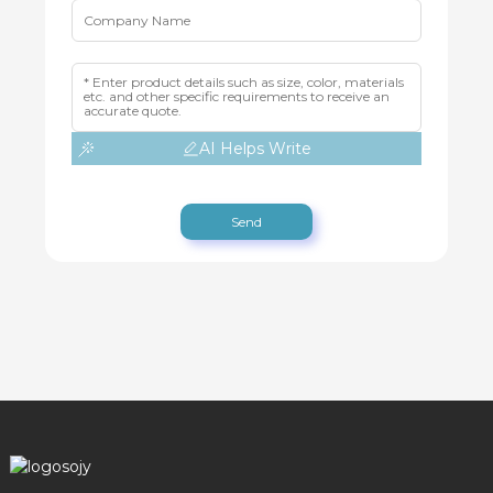
AI Helps Write
Send