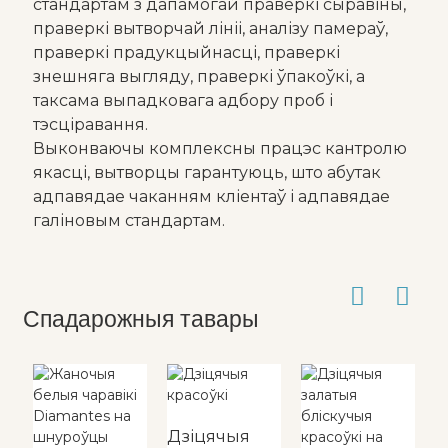
стандартам з дапамогай праверкі сыравіны,
праверкі вытворчай лініі, аналізу памераў,
праверкі прадукцыйнасці, праверкі
знешняга выгляду, праверкі ўпакоўкі, а
таксама выпадковага адбору проб і
тэсціравання.
Выконваючы комплексны працэс кантролю
якасці, вытворцы гарантуюць, што абутак
адпавядае чаканням кліентаў і адпавядае
галіновым стандартам.
Спадарожныя тавары
Дзіцячыя