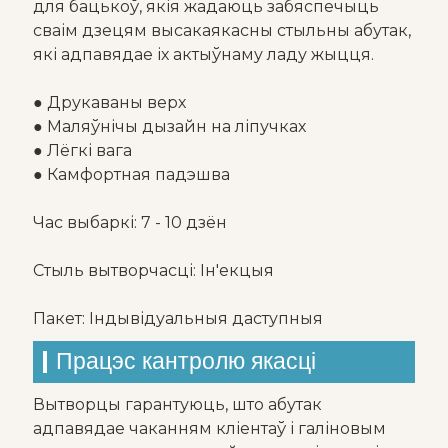
для бацькоў, якія жадаюць забяспечыць
сваім дзецям высакаякасны стыльны абутак,
які адпавядае іх актыўнаму ладу жыцця.
● Друкаваны верх
● Маляўнічы дызайн на ліпучках
● Лёгкі вага
● Камфортная падэшва
Час выбаркі: 7 - 10 дзён
Стыль вытворчасці: Ін'екцыя
Пакет: Індывідуальныя даступныя
Працэс кантролю якасці
Вытворцы гарантуюць, што абутак
адпавядае чаканням кліентаў і галіновым