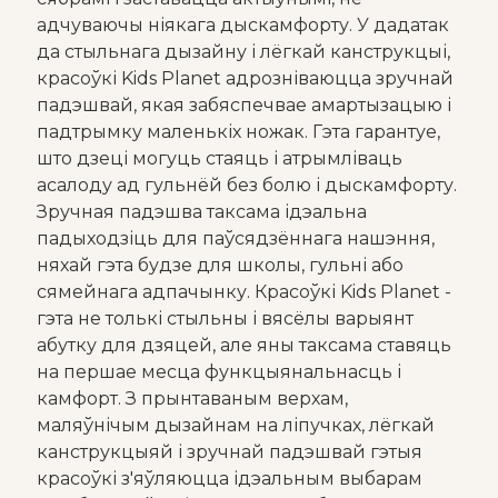
адчуваючы ніякага дыскамфорту. У дадатак
да стыльнага дызайну і лёгкай канструкцыі,
красоўкі Kids Planet адрозніваюцца зручнай
падэшвай, якая забяспечвае амартызацыю і
падтрымку маленькіх ножак. Гэта гарантуе,
што дзеці могуць стаяць і атрымліваць
асалоду ад гульнёй без болю і дыскамфорту.
Зручная падэшва таксама ідэальна
падыходзіць для паўсядзённага нашэння,
няхай гэта будзе для школы, гульні або
сямейнага адпачынку. Красоўкі Kids Planet -
гэта не толькі стыльны і вясёлы варыянт
абутку для дзяцей, але яны таксама ставяць
на першае месца функцыянальнасць і
камфорт. З прынтаваным верхам,
маляўнічым дызайнам на ліпучках, лёгкай
канструкцыяй і зручнай падэшвай гэтыя
красоўкі з'яўляюцца ідэальным выбарам