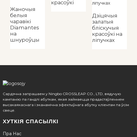
красоўкі
Д
в
Жаночыя
к
белыя
Дзіцячыя
чаравікі
залатыя
Diamantes
бліскучыя
на
красоўкі на
шнуроўцы
ліпучках
Сардэчна запрашаем у Ningbo CROSSLEAP CO., LTD, вядучую
кампанію па гандлі абуткам, якая займаецца прадастаўленнем
высакаякаснага і эканамічна эфектыўнага абутку кліентам па ўсім
свеце.
ХУТКІЯ СПАСЫЛКІ
Пра Нас