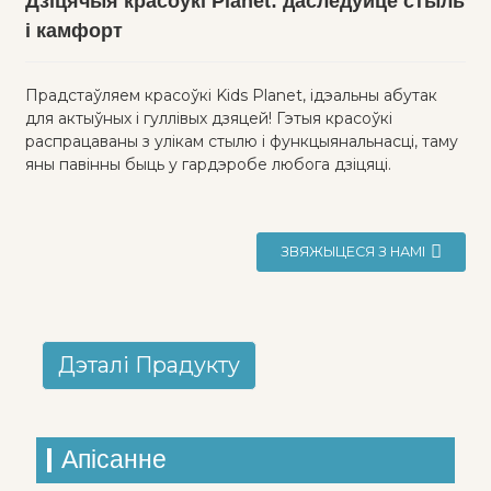
Дзіцячыя красоўкі Planet: даследуйце стыль
і камфорт
Прадстаўляем красоўкі Kids Planet, ідэальны абутак
для актыўных і гуллівых дзяцей! Гэтыя красоўкі
распрацаваны з улікам стылю і функцыянальнасці, таму
яны павінны быць у гардэробе любога дзіцяці.
ЗВЯЖЫЦЕСЯ З НАМІ
Дэталі Прадукту
Апісанне