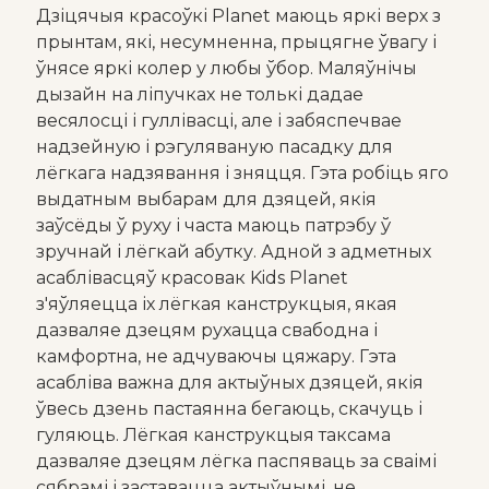
Дзіцячыя красоўкі Planet маюць яркі верх з
прынтам, які, несумненна, прыцягне ўвагу і
ўнясе яркі колер у любы ўбор. Маляўнічы
дызайн на ліпучках не толькі дадае
весялосці і гуллівасці, але і забяспечвае
надзейную і рэгуляваную пасадку для
лёгкага надзявання і зняцця. Гэта робіць яго
выдатным выбарам для дзяцей, якія
заўсёды ў руху і часта маюць патрэбу ў
зручнай і лёгкай абутку. Адной з адметных
асаблівасцяў красовак Kids Planet
з'яўляецца іх лёгкая канструкцыя, якая
дазваляе дзецям рухацца свабодна і
камфортна, не адчуваючы цяжару. Гэта
асабліва важна для актыўных дзяцей, якія
ўвесь дзень пастаянна бегаюць, скачуць і
гуляюць. Лёгкая канструкцыя таксама
дазваляе дзецям лёгка паспяваць за сваімі
сябрамі і заставацца актыўнымі, не