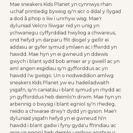
Mae sneakers Kids Planet yn cynnwys rhan
uchaf printiedig bywiog sy'n sicr o ddal y llygad
a dod â phop o liw i unrhyw wisg. Mae'r
dyluniad Velcro lliwgar nid yn unig yn
ychwanegu cyffyrddiad hwyliog a chwareus,
ond hefyd yn darparu ffit diogel y gellir ei
addasu ar gyfer symud ymlaen ac i ffwrdd yn
hawdd. Mae hyn yn ei gwneud yn ddewis
gwych i blant sydd bob amser ar y gweill ac yn
aml angen esgidiau sy'n gyfforddus ac yn
hawdd i'w gwisgo. Un o nodweddion amlwg
sneakers Kids Planet yw eu hadeiladwaith
ysgafn, sy'n caniatáu i blant symud yn rhydd ac
yn gyfforddus heb deimlo'n drwm. Mae hyn yn
arbennig o bwysig i blant egnïol sy'n rhedeg,
neidio a chwarae drwy'r dydd yn gyson. Mae'r
dyluniad ysgafn hefyd yn ei gwneud hi'n
hawdd i blant gadw i fyny gyda'u ffrindiau ac
aros yn egnïol heb deimlo unrhyw anghysur.