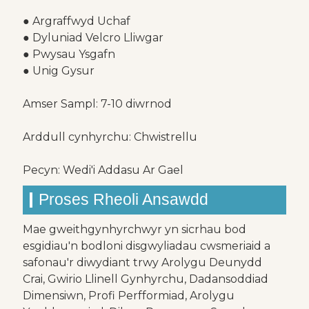
● Argraffwyd Uchaf
● Dyluniad Velcro Lliwgar
● Pwysau Ysgafn
● Unig Gysur
Amser Sampl: 7-10 diwrnod
Arddull cynhyrchu: Chwistrellu
Pecyn: Wedi'i Addasu Ar Gael
Proses Rheoli Ansawdd
Mae gweithgynhyrchwyr yn sicrhau bod
esgidiau'n bodloni disgwyliadau cwsmeriaid a
safonau'r diwydiant trwy Arolygu Deunydd
Crai, Gwirio Llinell Gynhyrchu, Dadansoddiad
Dimensiwn, Profi Perfformiad, Arolygu