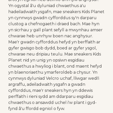
Yn ogystal â'u dyluniad chwaethus a'u
hadeiladwaith ysgafn, mae sneakers Kids Planet
yn cynnwys gwadn cyfforddus sy'n darparu
clustog a chefnogaeth i draed bach. Mae hyn
yn sicrhau y gall plant sefyll a mwynhau amser
chwarae heb unrhyw boen nac anghysur.
Mae'r gwadn cyfforddus hefyd yn berffaith ar
gyfer gwisgo bob dydd, boed ar gyfer ysgol,
chwarae neu dripiau teulu. Mae sneakers Kids
Planet nid yn unig yn opsiwn esgidiau
chwaethus a hwyliog i blant, ond maent hefyd
yn blaenoriaethu ymarferoldeb a chysur. Yn
cynnwys dyluniad Velcro uchaf, lliwgar wedi'i
argraffu, adeiladwaith ysgafn a gwadn
cyfforddus, mae'r sneakers hyn yn ddewis
perffaith i rieni sydd am ddarparu esgidiau
chwaethus o ansawdd uchel i'w plant i gyd-
fynd â'u ffordd egnïol o fyw.