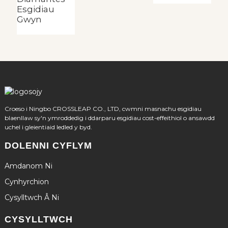
Esgidiau
Gwyn
Croeso i Ningbo CROSSLEAP CO., LTD, cwmni masnachu esgidiau
blaenllaw sy'n ymroddedig i ddarparu esgidiau cost-effeithiol o ansawdd
uchel i gleientiaid ledled y byd.
DOLENNI CYFLYM
Amdanom Ni
Cynhyrchion
Cysylltwch Â Ni
CYSYLLTWCH