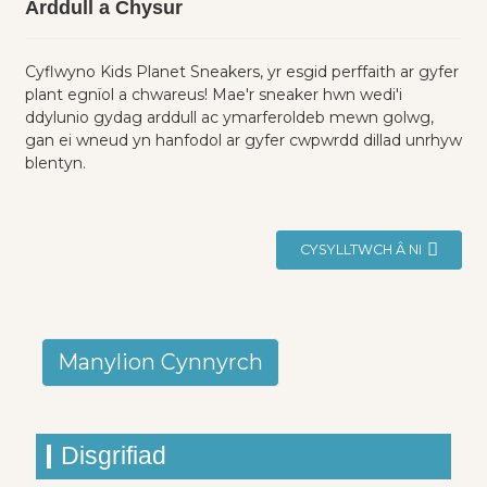
Arddull a Chysur
Cyflwyno Kids Planet Sneakers, yr esgid perffaith ar gyfer
plant egnïol a chwareus! Mae'r sneaker hwn wedi'i
ddylunio gydag arddull ac ymarferoldeb mewn golwg,
gan ei wneud yn hanfodol ar gyfer cwpwrdd dillad unrhyw
blentyn.
CYSYLLTWCH Â NI
Manylion Cynnyrch
Disgrifiad