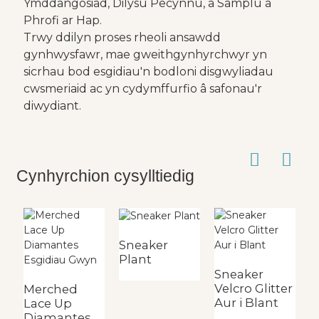
Ymddangosiad, Dilysu Pecynnu, a Samplu a
Phrofi ar Hap.
Trwy ddilyn proses rheoli ansawdd
gynhwysfawr, mae gweithgynhyrchwyr yn
sicrhau bod esgidiau'n bodloni disgwyliadau
cwsmeriaid ac yn cydymffurfio â safonau'r
diwydiant.
Cynhyrchion cysylltiedig
Sneaker
Plant
Sneaker
S
Velcro Glitter
V
Merched
Aur i Blant
B
Lace Up
Diamantes