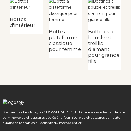
Bottes
d'intérieur
Botte à
Bottines à
B
plateforme
boucle et
m
classique
treillis
z
pour femme
diamant
b
pour grande
f
fille
Bienvenue chez Ningbo CROSSLEAP CO., LTD, une société leader dans le
commerce de chaussures dédiée à la fourniture de chaussures de haute
qualité et rentables aux clients du monde entier.