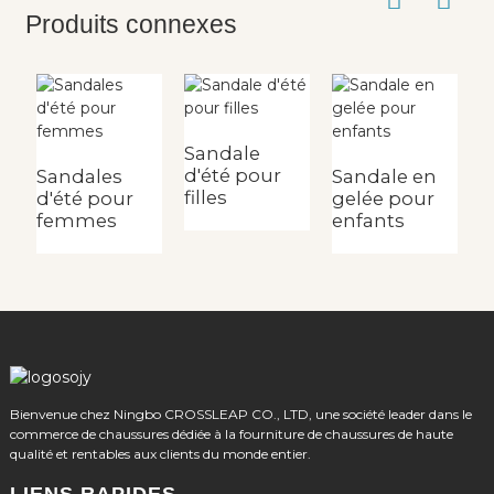
Produits connexes
Sandale
S
d'été pour
d
Sandales
Sandale en
filles
fi
d'été pour
gelée pour
femmes
enfants
Bienvenue chez Ningbo CROSSLEAP CO., LTD, une société leader dans le
commerce de chaussures dédiée à la fourniture de chaussures de haute
qualité et rentables aux clients du monde entier.
LIENS RAPIDES