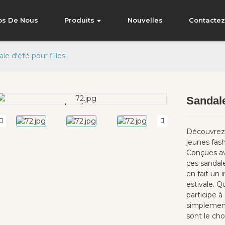
os De Nous
Produits
Nouvelles
Contacte
le d'été pour filles
Sandale
Loading...
Loading...
Découvrez l
jeunes fash
Conçues av
ces sandales
en fait un
estivale. Q
participe à
simplement 
sont le cho