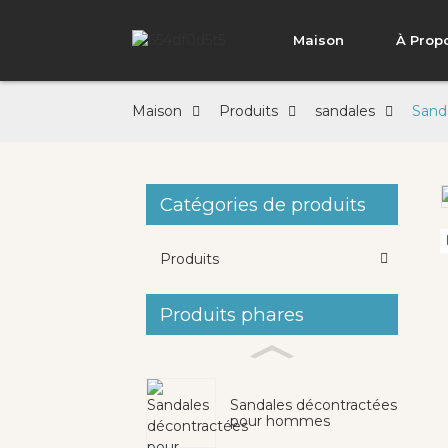
Maison
À Prop
Maison
Produits
sandales
Sanda
Catégories de produits
Loading...
Loading...
Produits
Produits phares
Sandales décontractées
pour hommes