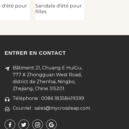
 d'été pour
Sandale d'été pour
Sandale d'été p
filles
filles
ENTRER EN CONTACT
Bâtiment 21, Chuang E HuiGu,
777 # Zhongguan West Road,
district de Zhenhai, Ningbo,
Zhejiang, Chine 315201.
Téléphone : 0086 18358419399
Courriel : sales@mycrossleap.com