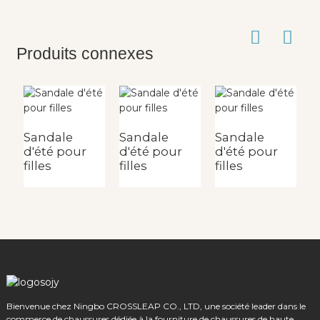
Produits connexes
Sandale
Sandale
Sandale
S
d'été pour
d'été pour
d'été pour
d
filles
filles
filles
fi
Bienvenue chez Ningbo CROSSLEAP CO., LTD, une société leader dans le
commerce de chaussures dédiée à la fourniture de chaussures de haute