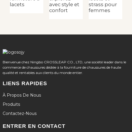
lacets
avec style et
strass pour
p
confort
femmes
Bienvenue chez Ningbo CROSSLEAP CO., LTD, une société leader dans le
commerce de chaussures dédiée à la fourniture de chaussures de haute
qualité et rentables aux clients du monde entier.
LIENS RAPIDES
À Propos De Nous
Produits
Contactez-Nous
ENTRER EN CONTACT