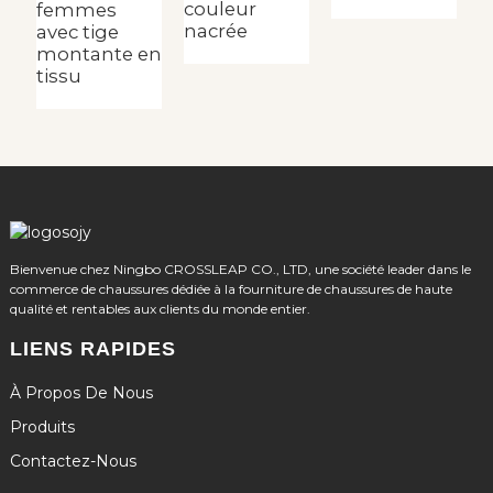
couleur
femmes
e
nacrée
avec tige
d
montante en
c
tissu
r
Bienvenue chez Ningbo CROSSLEAP CO., LTD, une société leader dans le
commerce de chaussures dédiée à la fourniture de chaussures de haute
qualité et rentables aux clients du monde entier.
LIENS RAPIDES
À Propos De Nous
Produits
Contactez-Nous