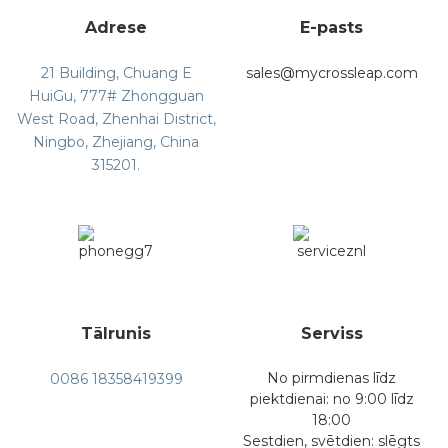
Adrese
E-pasts
21 Building, Chuang E
sales@mycrossleap.com
HuiGu, 777# Zhongguan
West Road, Zhenhai District,
Ningbo, Zhejiang, China
315201.
Tālrunis
Serviss
No pirmdienas līdz
0086 18358419399
piektdienai: no 9:00 līdz
18:00
Sestdien, svētdien: slēgts