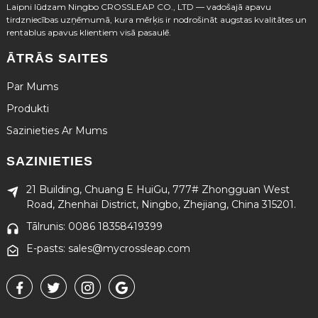
Laipni lūdzam Ningbo CROSSLEAP CO., LTD — vadošajā apavu
tirdzniecības uzņēmumā, kura mērķis ir nodrošināt augstas kvalitātes un
rentablus apavus klientiem visā pasaulē.
ĀTRĀS SAITES
Par Mums
Produkti
Sazinieties Ar Mums
SAZINIETIES
21 Building, Chuang E HuiGu, 777# Zhongguan West
Road, Zhenhai District, Ningbo, Zhejiang, China 315201.
Tālrunis: 0086 18358419399
E-pasts: sales@mycrossleap.com