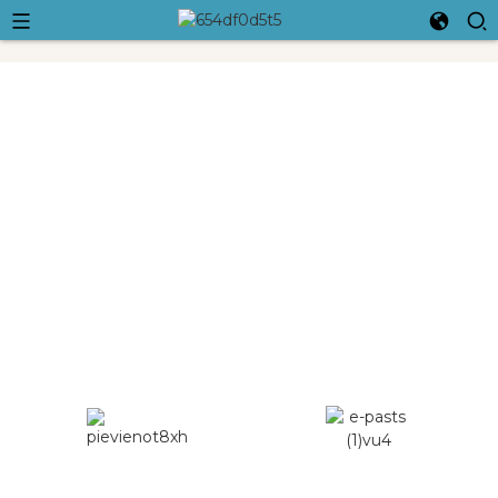
Ningbo Crossleap International
Trading Co., Ltd.
Mēs pieliekam visas pūles, lai izpildītu mūsu ierosinājumus, un
mēs kopā augam, lai būtu lielākie un labākie.