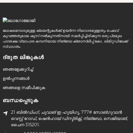
ലോകമെമ്പാടുമുള്ള ക്ലയന്റുകൾക്ക് ഉയർന്ന നിലവാരമുള്ളതും ചെലവ്
കുറഞ്ഞതുമായ ഷൂസ് നൽകുന്നതിനായി സമർപ്പിച്ചിരിക്കുന്ന ഒരു പ്രമുഖ
പാദരക്ഷ വ്യാപാര കമ്പനിയായ നിങ്‌ബോ ക്രോസ്ലീപ്പ് കോ., ലിമിറ്റഡിലേക്ക്
സ്വാഗതം.
ദ്രുത ലിങ്കുകൾ
ഞങ്ങളേക്കുറിച്ച്
ഉൽപ്പന്നങ്ങൾ
ഞങ്ങളെ സമീപിക്കുക
ബന്ധപ്പെടുക
21 ബിൽഡിംഗ്, ചുവാങ് ഇ ഹുയിഗു, 777# സോങ്ഗുവാൻ
വെസ്റ്റ് റോഡ്, ഷെൻഹായ് ഡിസ്ട്രിക്റ്റ്, നിങ്ബോ, സെജിയാങ്,
ചൈന 315201.