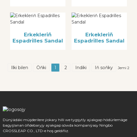
Erkekleriň
Erkekleriň
Espadrilles Sandal
Espadrilles Sandal
Ilki bilen
Öňki
1
2
Indiki
Iň soňky
Jemi 2
Dünýädäki müşderilere ýokary hilli we tygşytly aýakgap hödürlemäge
bagyşlanan öňdebaryjy aýakgap söwda kompaniýasy Ningbo
CROSSLEAP CO., LTD-e hoş geldiňiz.