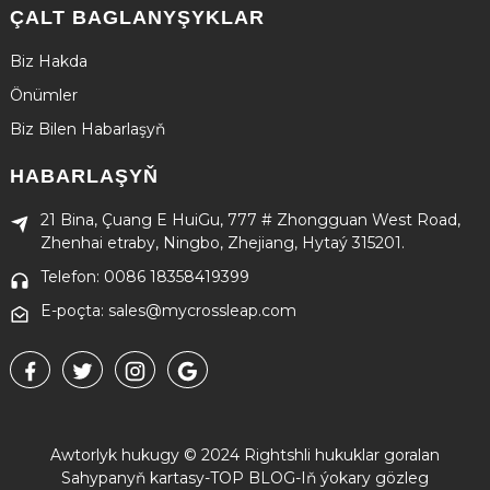
ÇALT BAGLANYŞYKLAR
Biz Hakda
Önümler
Biz Bilen Habarlaşyň
HABARLAŞYŇ
21 Bina, Çuang E HuiGu, 777 # Zhongguan West Road,
Zhenhai etraby, Ningbo, Zhejiang, Hytaý 315201.
Telefon: 0086 18358419399
E-poçta: sales@mycrossleap.com
Awtorlyk hukugy © 2024 Rightshli hukuklar goralan
Sahypanyň kartasy
-
TOP BLOG
-
Iň ýokary gözleg