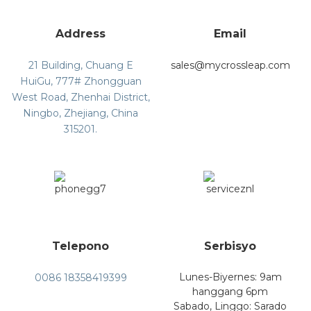
Address
Email
21 Building, Chuang E
sales@mycrossleap.com
HuiGu, 777# Zhongguan
West Road, Zhenhai District,
Ningbo, Zhejiang, China
315201.
Telepono
Serbisyo
Lunes-Biyernes: 9am
0086 18358419399
hanggang 6pm
Sabado, Linggo: Sarado