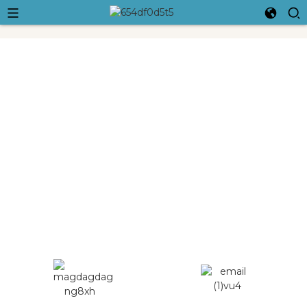
Ningbo Crossleap International
Trading Co., Ltd.
Ginagawa namin ang lahat ng pagsusumikap upang
matupad ang aming galaw, at lumalago kaming magkasama
upang maging pinakamalaki at pinakamahusay.