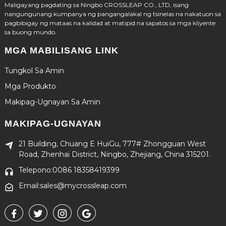
Maligayang pagdating sa Ningbo CROSSLEAP CO., LTD, isang
nangungunang kumpanya ng pangangalakal ng tsinelas na nakatuon sa
pagbibigay ng mataas na kalidad at matipid na sapatos sa mga kliyente
sa buong mundo.
MGA MABILISANG LINK
Tungkol Sa Amin
Mga Produkto
Makipag-Ugnayan Sa Amin
MAKIPAG-UGNAYAN
21 Building, Chuang E HuiGu, 777# Zhongguan West
Road, Zhenhai District, Ningbo, Zhejiang, China 315201.
Telepono:0086 18358419399
Email:sales@mycrossleap.com