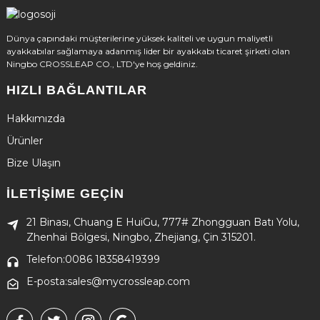
Dünya çapındaki müşterilerine yüksek kaliteli ve uygun maliyetli
ayakkabılar sağlamaya adanmış lider bir ayakkabı ticaret şirketi olan
Ningbo CROSSLEAP CO., LTD'ye hoş geldiniz.
HIZLI BAĞLANTILAR
Hakkımızda
Ürünler
Bize Ulaşın
İLETIŞIME GEÇIN
21 Binası, Chuang E HuiGu, 777# Zhongguan Batı Yolu,
Zhenhai Bölgesi, Ningbo, Zhejiang, Çin 315201.
Telefon:0086 18358419399
E-posta:sales@mycrossleap.com