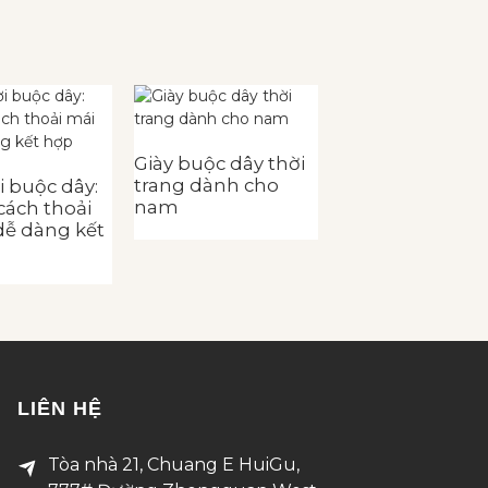
Giày buộc dây thời
Giày nam có chi 
trang dành cho
khóa thời trang
i buộc dây:
nam
ách thoải
dễ dàng kết
LIÊN HỆ
Tòa nhà 21, Chuang E HuiGu,