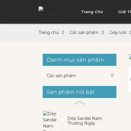
Trang Chủ
Giới 
Trang chủ
Các sản phẩm
Giày lười
Danh mục sản phẩm
Loading...
Loading...
Các sản phẩm
Sản phẩm nổi bật
Dép Sandal Nam
Thường Ngày