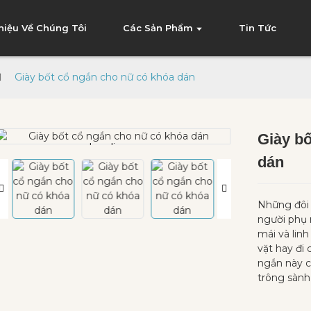
Thiệu Về Chúng Tôi
Các Sản Phẩm
Tin Tức
Giày bốt cổ ngắn cho nữ có khóa dán
Giày bố
Loading...
Loading...
dán
Những đôi 
người phụ 
mái và linh
vặt hay đi 
ngắn này c
trông sành