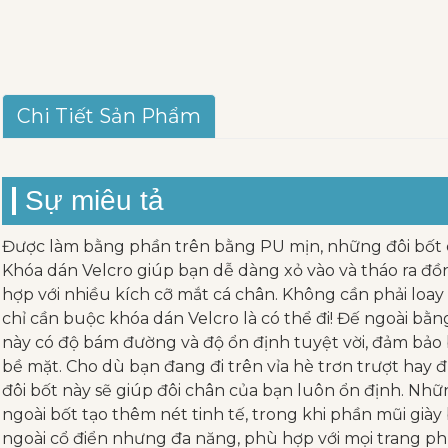
Chi Tiết Sản Phẩm
Sự miêu tả
Được làm bằng phần trên bằng PU mịn, những đôi bốt c
Khóa dán Velcro giúp bạn dễ dàng xỏ vào và tháo ra đồ
hợp với nhiều kích cỡ mắt cá chân. Không cần phải loay 
chỉ cần buộc khóa dán Velcro là có thể đi! Đế ngoài b
này có độ bám đường và độ ổn định tuyệt vời, đảm bảo b
bề mặt. Cho dù bạn đang đi trên vỉa hè trơn trượt hay
đôi bốt này sẽ giúp đôi chân của bạn luôn ổn định. N
ngoài bốt tạo thêm nét tinh tế, trong khi phần mũi già
ngoài cổ điển nhưng đa năng, phù hợp với mọi trang p