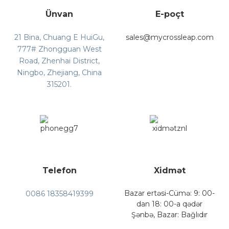
Ünvan
E-poçt
21 Bina, Chuang E HuiGu,
sales@mycrossleap.com
777# Zhongguan West
Road, Zhenhai District,
Ningbo, Zhejiang, China
315201.
Telefon
Xidmət
Bazar ertəsi-Cümə: 9: 00-
0086 18358419399
dan 18: 00-a qədər
Şənbə, Bazar: Bağlıdır