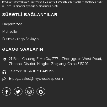
müştərilərə yüksək keyfiyyətli və sərfəli ayaqqabılar təqdim etməyə həsr
olunmuş aparıcı ayaqqabı ticarəti şirkəti.
SÜRƏTLI BAĞLANTILAR
Haqqımızda
Məhsullar
Bizimlə Əlaqə Saxlayın
ƏLAQƏ SAXLAYIN
21 Bina, Chuang E HuiGu, 777# Zhongguan West Road,
Zhenhai District, Ningbo, Zhejiang, China 315201.
Telefon: 0086 18358419399
E-poçt: sales@mycrossleap.com