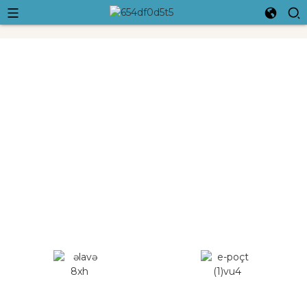
Ningbo Crossleap International
Trading Co., Ltd.
Hərəkətimizə uyğun yaşamaq üçün hər cür səy göstəririk və
birlikdə böyüyərək ən böyük və ən yaxşısı oluruq.