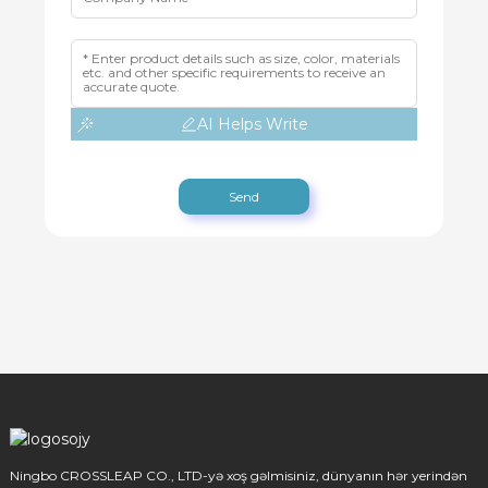
AI Helps Write
Send
Ningbo CROSSLEAP CO., LTD-yə xoş gəlmisiniz, dünyanın hər yerindən