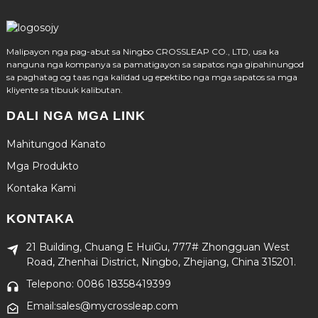
Malipayon nga pag-abut sa Ningbo CROSSLEAP CO., LTD, usa ka
nanguna nga kompanya sa pamatigayon sa sapatos nga gipahinungod
sa paghatag og taas nga kalidad ug epektibo nga mga sapatos sa mga
kliyente sa tibuuk kalibutan.
DALI NGA MGA LINK
Mahitungod Kanato
Mga Produkto
Kontaka Kami
KONTAKA
21 Building, Chuang E HuiGu, 777# Zhongguan West
Road, Zhenhai District, Ningbo, Zhejiang, China 315201.
Telepono: 0086 18358419399
Email:sales@mycrossleap.com