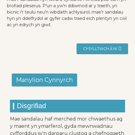
brofiad pleserus. P'un a yw'n ddiwrnod ar y traeth, yn
bicnic i'r teulu neu'n wibdaith achlysurol, mae'r sandalau
hyn yn ddelfrydol ar gyfer cadw traed eich plentyn yn cŵl
ac yn edrych yn giwt.
CYSYLLTWCH Â NI
Manylion Cynnyrch
Disgrifiad
Mae sandalau haf merched mor chwaethus ag
y maent yn ymarferol, gyda mewnwadnau
cyfforddus sy'n darparu clustog a chefnogaeth