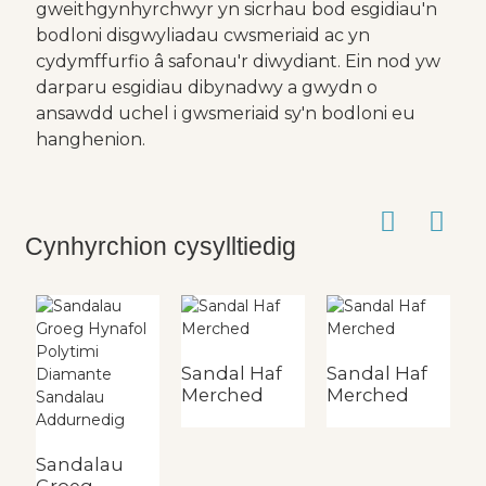
gweithgynhyrchwyr yn sicrhau bod esgidiau'n
bodloni disgwyliadau cwsmeriaid ac yn
cydymffurfio â safonau'r diwydiant. Ein nod yw
darparu esgidiau dibynadwy a gwydn o
ansawdd uchel i gwsmeriaid sy'n bodloni eu
hanghenion.
Cynhyrchion cysylltiedig
Sandal Haf
Sandal Haf
S
Merched
Merched
P
Sandalau
Groeg