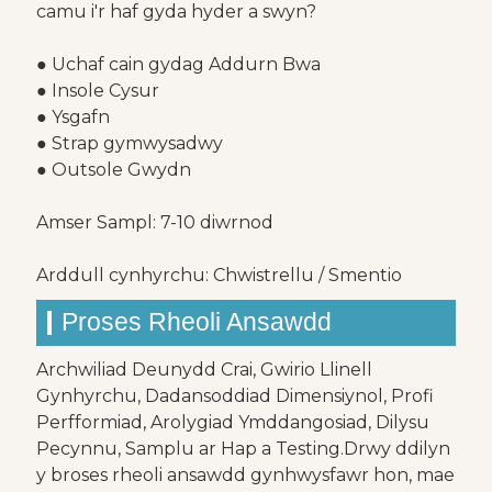
camu i'r haf gyda hyder a swyn?
● Uchaf cain gydag Addurn Bwa
● Insole Cysur
● Ysgafn
● Strap gymwysadwy
● Outsole Gwydn
Amser Sampl: 7-10 diwrnod
Arddull cynhyrchu: Chwistrellu / Smentio
Proses Rheoli Ansawdd
Archwiliad Deunydd Crai, Gwirio Llinell
Gynhyrchu, Dadansoddiad Dimensiynol, Profi
Perfformiad, Arolygiad Ymddangosiad, Dilysu
Pecynnu, Samplu ar Hap a Testing.Drwy ddilyn
y broses rheoli ansawdd gynhwysfawr hon, mae