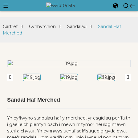
Cartref
Cynhyrchion
Sandalau
Sandal Haf
Merched
Sandal Haf Merched
Yn cyflwyno sandalau haf y merched, yr esgidiau perffaith
i gael eich plentyn bach i mewn i'r tymor heulog mewn
steil a chysur. Yn cynnwys uchaf soffistigedig gyda bwa,
mae'r sandalau hyn wedi'u cynllunio i wneud pob cam yn