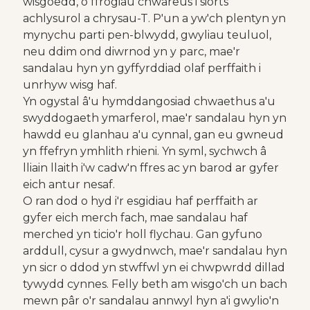
wisgoedd, o ffrogiau chwareus i siorts
achlysurol a chrysau-T. P'un a yw'ch plentyn yn
mynychu parti pen-blwydd, gwyliau teuluol,
neu ddim ond diwrnod yn y parc, mae'r
sandalau hyn yn gyffyrddiad olaf perffaith i
unrhyw wisg haf.
Yn ogystal â'u hymddangosiad chwaethus a'u
swyddogaeth ymarferol, mae'r sandalau hyn yn
hawdd eu glanhau a'u cynnal, gan eu gwneud
yn ffefryn ymhlith rhieni. Yn syml, sychwch â
lliain llaith i'w cadw'n ffres ac yn barod ar gyfer
eich antur nesaf.
O ran dod o hyd i'r esgidiau haf perffaith ar
gyfer eich merch fach, mae sandalau haf
merched yn ticio'r holl flychau. Gan gyfuno
arddull, cysur a gwydnwch, mae'r sandalau hyn
yn sicr o ddod yn stwffwl yn ei chwpwrdd dillad
tywydd cynnes. Felly beth am wisgo'ch un bach
mewn pâr o'r sandalau annwyl hyn a'i gwylio'n