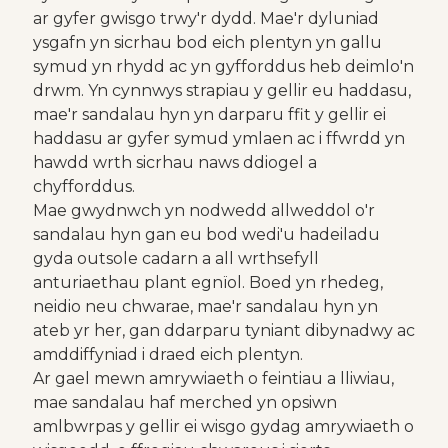
ar gyfer gwisgo trwy'r dydd. Mae'r dyluniad
ysgafn yn sicrhau bod eich plentyn yn gallu
symud yn rhydd ac yn gyfforddus heb deimlo'n
drwm. Yn cynnwys strapiau y gellir eu haddasu,
mae'r sandalau hyn yn darparu ffit y gellir ei
haddasu ar gyfer symud ymlaen ac i ffwrdd yn
hawdd wrth sicrhau naws ddiogel a
chyfforddus.
Mae gwydnwch yn nodwedd allweddol o'r
sandalau hyn gan eu bod wedi'u hadeiladu
gyda outsole cadarn a all wrthsefyll
anturiaethau plant egnïol. Boed yn rhedeg,
neidio neu chwarae, mae'r sandalau hyn yn
ateb yr her, gan ddarparu tyniant dibynadwy ac
amddiffyniad i draed eich plentyn.
Ar gael mewn amrywiaeth o feintiau a lliwiau,
mae sandalau haf merched yn opsiwn
amlbwrpas y gellir ei wisgo gydag amrywiaeth o