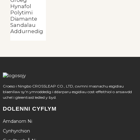
Hynafol
Polytimi
Diamante
Sandalau
Addurnedig
Croeso i Ningbo CROSSLEAP CO., LTD, cwmni masnachu esgidiau
blaenllaw sy'n ymroddedig i ddarparu esgidiau cost-effeithiol o ansawdd
uchel i gleientiaid ledled y byd.
DOLENNI CYFLYM
Amdanom Ni
Cynhyrchion