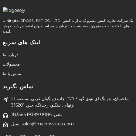
به Ningbo CROSSLEAP CO.، LTD، یک شرکت تجارت کفش پیشرو که به ارائه کفش
های با کیفیت بالا و مقرون به صرفه به مشتریان در سراسر جهان اختصاص دارد، خوش
آمدید.
لینک های سریع
درباره ما
محصولات
تماس با ما
تماس بگیرید
21 ساختمان، چوانگ ای هوی گو، 777# جاده ژونگوان غربی، منطقه
ژنهای، نینگبو، ژجیانگ، چین 315201.
تلفن: 0086 18358419399
ایمیل:sales@mycrossleap.com