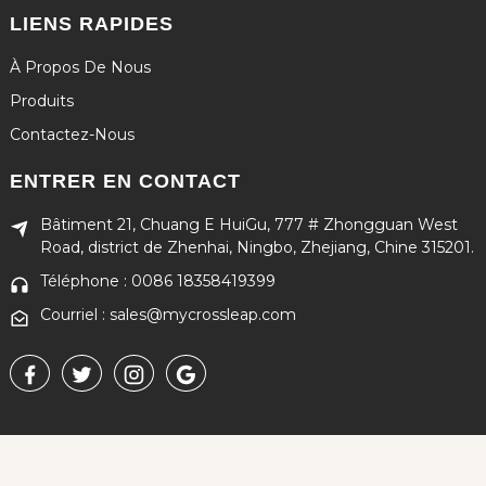
LIENS RAPIDES
À Propos De Nous
Produits
Contactez-Nous
ENTRER EN CONTACT
Bâtiment 21, Chuang E HuiGu, 777 # Zhongguan West
Road, district de Zhenhai, Ningbo, Zhejiang, Chine 315201.
Téléphone : 0086 18358419399
Courriel : sales@mycrossleap.com
Copyright © 2024 Tous droits réservés
Plan du site
-
MEILLEUR BLOG
-
Recherche principale