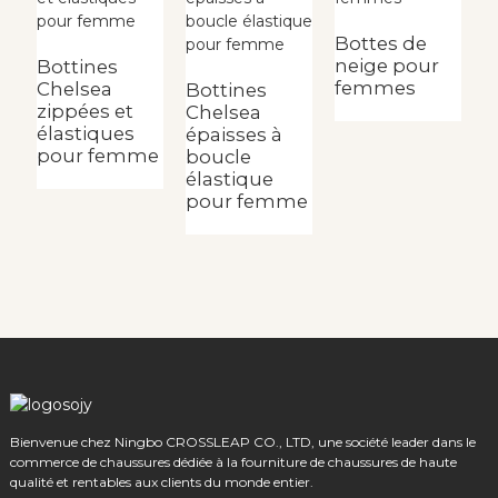
Bottes de
neige pour
Bottines
femmes
Chelsea
Bottines
zippées et
Chelsea
B
élastiques
épaisses à
c
pour femme
boucle
u
élastique
é
pour femme
i
p
t
Bienvenue chez Ningbo CROSSLEAP CO., LTD, une société leader dans le
commerce de chaussures dédiée à la fourniture de chaussures de haute
qualité et rentables aux clients du monde entier.