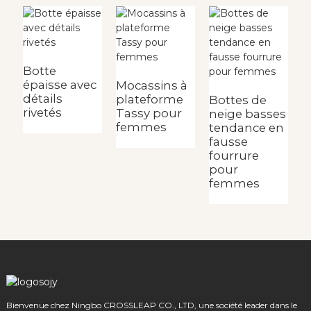
Botte
B
épaisse avec
n
Mocassins à
détails
e
plateforme
Bottes de
rivetés
Tassy pour
neige basses
femmes
tendance en
fausse
fourrure
pour
femmes
Bienvenue chez Ningbo CROSSLEAP CO., LTD, une société leader dans le