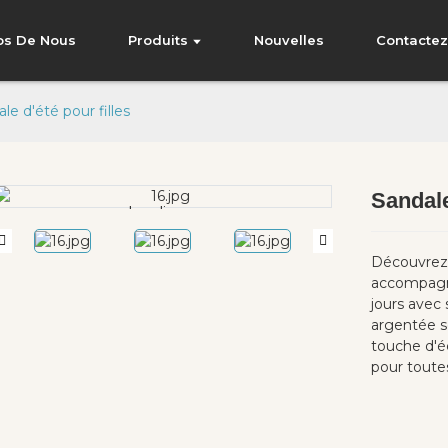
os De Nous
Produits
Nouvelles
Contacte
le d'été pour filles
Sandale
Loading...
Loading...
Découvrez l
accompagner
jours avec 
argentée s
touche d'é
pour toutes