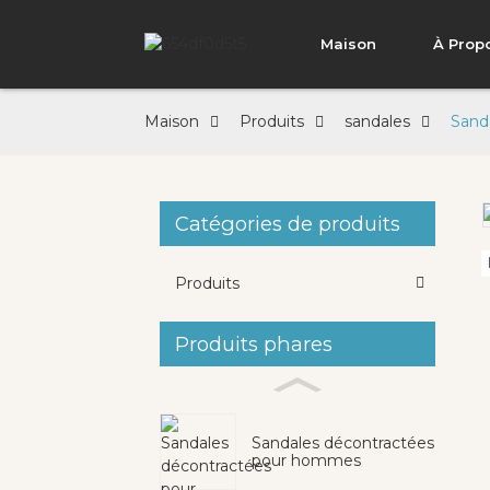
Maison
À Prop
Maison
Produits
sandales
Sanda
Catégories de produits
Loading...
Loading...
Produits
Produits phares
Sandales décontractées
pour hommes