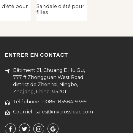
 d'été pour
Sandale d'été pour
Sandale d'été p
filles
filles
ENTRER EN CONTACT
Bâtiment 21, Chuang E HuiGu,
777 # Zhongguan West Road,
district de Zhenhai, Ningbo,
Zhejiang, Chine 315201.
Téléphone : 0086 18358419399
Courriel : sales@mycrossleap.com