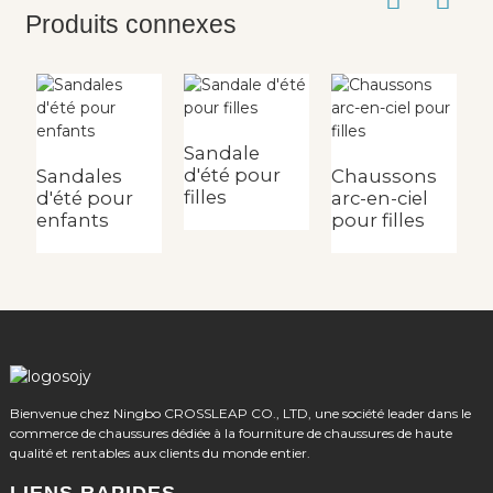
Produits connexes
Sandale
S
d'été pour
d
Sandales
Chaussons
filles
fi
d'été pour
arc-en-ciel
enfants
pour filles
Bienvenue chez Ningbo CROSSLEAP CO., LTD, une société leader dans le
commerce de chaussures dédiée à la fourniture de chaussures de haute
qualité et rentables aux clients du monde entier.
LIENS RAPIDES