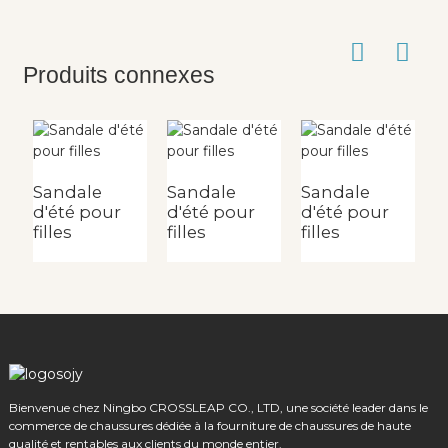
Produits connexes
Sandale
Sandale
Sandale
S
d'été pour
d'été pour
d'été pour
d
filles
filles
filles
fi
Bienvenue chez Ningbo CROSSLEAP CO., LTD, une société leader dans le
commerce de chaussures dédiée à la fourniture de chaussures de haute
qualité et rentables aux clients du monde entier.