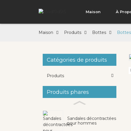
Maison
À Prop
Maison
Produits
Bottes
Bottes 
Catégories de produits
Loading...
Loading...
Produits
Produits phares
Sandales décontractées
pour hommes