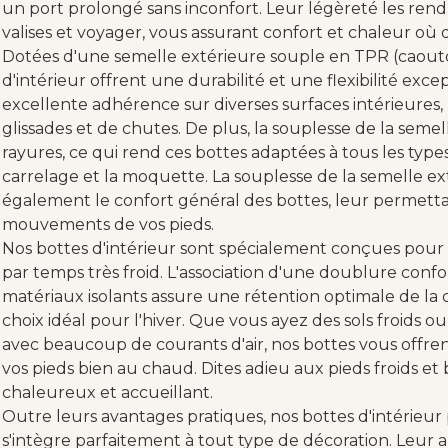
un port prolongé sans inconfort. Leur légèreté les rend
valises et voyager, vous assurant confort et chaleur où q
Dotées d'une semelle extérieure souple en TPR (caout
d'intérieur offrent une durabilité et une flexibilité exc
excellente adhérence sur diverses surfaces intérieures, r
glissades et de chutes. De plus, la souplesse de la semel
rayures, ce qui rend ces bottes adaptées à tous les types
carrelage et la moquette. La souplesse de la semelle e
également le confort général des bottes, leur permetta
mouvements de vos pieds.
Nos bottes d'intérieur sont spécialement conçues pou
par temps très froid. L'association d'une doublure conf
matériaux isolants assure une rétention optimale de la c
choix idéal pour l'hiver. Que vous ayez des sols froids 
avec beaucoup de courants d'air, nos bottes vous offre
vos pieds bien au chaud. Dites adieu aux pieds froids e
chaleureux et accueillant.
Outre leurs avantages pratiques, nos bottes d'intérieu
s'intègre parfaitement à tout type de décoration. Leur