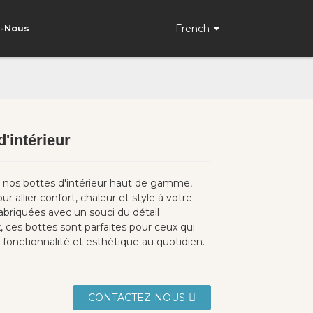
French
z-Nous
d'intérieur
Loading...
Loading...
nos bottes d'intérieur haut de gamme,
r allier confort, chaleur et style à votre
Fabriquées avec un souci du détail
 ces bottes sont parfaites pour ceux qui
t fonctionnalité et esthétique au quotidien.
CONTACTEZ-NOUS