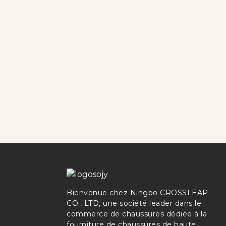
Bienvenue chez Ningbo CROSSLEAP
CO., LTD, une société leader dans le
commerce de chaussures dédiée à la
fourniture de chaussures de haute