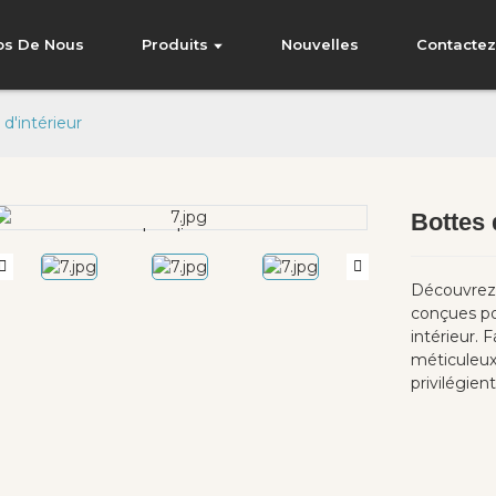
os De Nous
Produits
Nouvelles
Contacte
d'intérieur
Bottes 
Loading...
Loading...
Découvrez 
conçues pou
intérieur. 
méticuleux,
privilégien