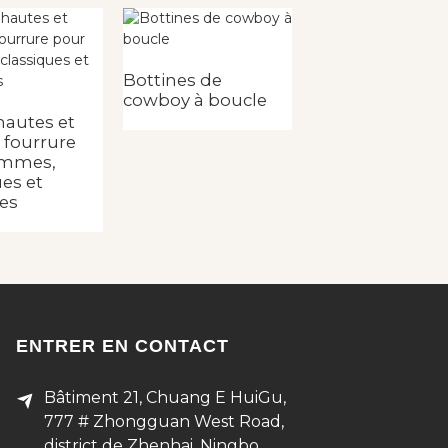
Bottes d'intérie
Bottines de
cowboy à boucle
hautes et
n fourrure
emmes,
ues et
es
ENTRER EN CONTACT
Bâtiment 21, Chuang E HuiGu,
777 # Zhongguan West Road,
district de Zhenhai, Ningbo,