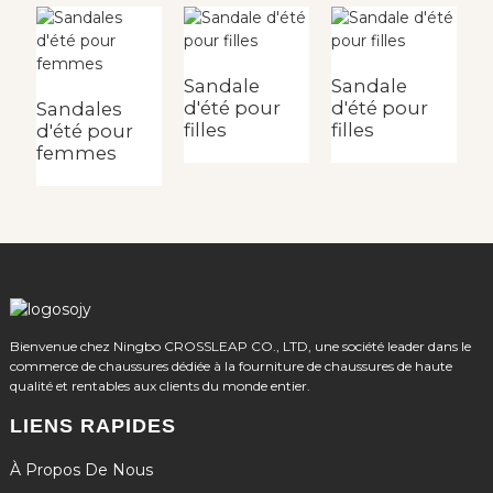
Sandale
Sandale
d'été pour
d'été pour
Sandales
S
filles
filles
d'été pour
d
femmes
f
Bienvenue chez Ningbo CROSSLEAP CO., LTD, une société leader dans le
commerce de chaussures dédiée à la fourniture de chaussures de haute
qualité et rentables aux clients du monde entier.
LIENS RAPIDES
À Propos De Nous