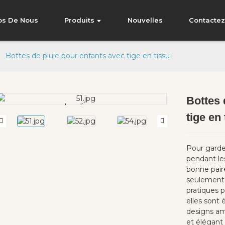
os De Nous
Produits
Nouvelles
Contacte
Bottes de pluie pour enfants avec tige en tissu
Bottes 
Loading...
Loading...
tige en 
Pour garder
pendant les
bonne paire
seulement 
pratiques p
elles sont
designs am
et élégant 