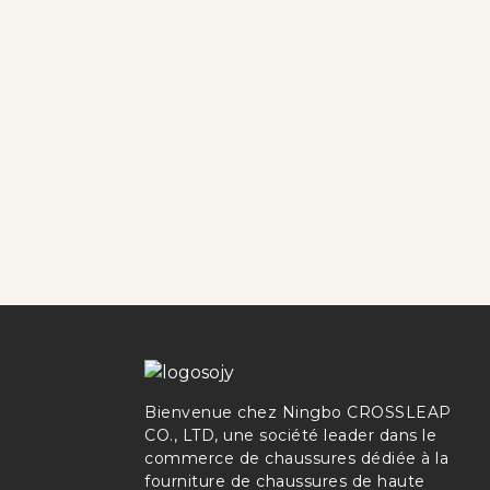
Bienvenue chez Ningbo CROSSLEAP
CO., LTD, une société leader dans le
commerce de chaussures dédiée à la
fourniture de chaussures de haute