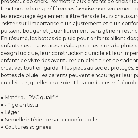
processus de choix. Permettre aux enfants de choisir le
fonction de leurs préférences favorise non seulement 
les encourage également à être fiers de leurs chaussur
insister sur l'importance d'un ajustement et d'un confo
puissent bouger et jouer librement, sans gêne ni restric
En résumé, les bottes de pluie pour enfants allient desi
enfants des chaussures idéales pour les jours de pluie e
design ludique, leur construction durable et leur impe
enfants de vivre des aventures en plein air et de s'adon
créatives tout en gardant les pieds au sec et protégés. En
bottes de pluie, les parents peuvent encourager leur pas
en plein air, quelles que soient les conditions météorol
● Matériau PVC qualifié
● • Tige en tissu
● Léger
● Semelle intérieure super confortable
● Coutures soignées