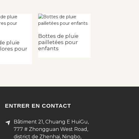
Bottes de pluie
pailletées pour
de pluie
Bottes de pluie
enfants
lores pour
pour femmes a
tige montante 
tissu
ENTRER EN CONTACT
Bâtiment 21, Chuang E HuiGu,
777 # Zhongguan West Road,
district de Zhenhai, Ningbo,