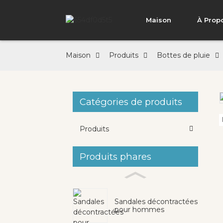
Maison
À Prop
Maison
Produits
Bottes de pluie
Catégories de produits
Loading...
Loading...
Produits
Produits phares
Sandales décontractées
pour hommes