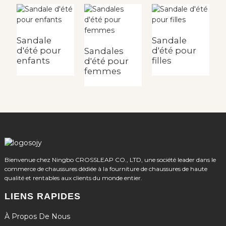
Sandale
Sandale
S
d'été pour
d'été pour
d
Sandales
enfants
filles
fi
d'été pour
femmes
Bienvenue chez Ningbo CROSSLEAP CO., LTD, une société leader dans le
commerce de chaussures dédiée à la fourniture de chaussures de haute
qualité et rentables aux clients du monde entier.
LIENS RAPIDES
À Propos De Nous