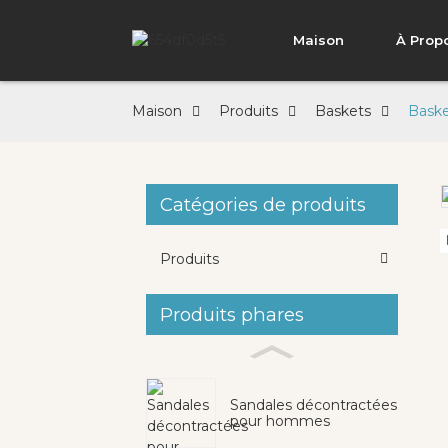
Maison
À Prop
Maison
Produits
Baskets
Baske
Catégories de produits
Loading...
Loading...
Produits
Produits phares
Sandales décontractées
pour hommes