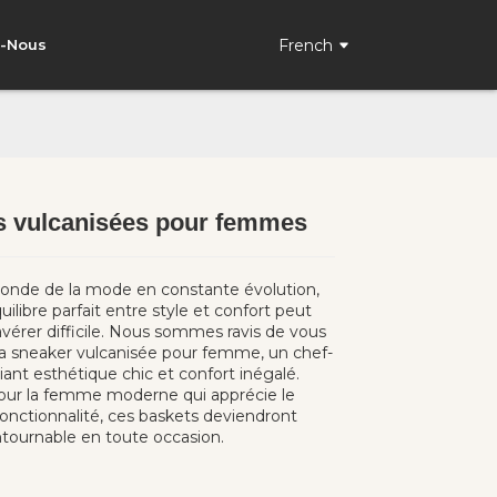
French
z-Nous
s vulcanisées pour femmes
Loading...
Loading...
Loading..
Loading..
nde de la mode en constante évolution,
quilibre parfait entre style et confort peut
vérer difficile. Nous sommes ravis de vous
la sneaker vulcanisée pour femme, un chef-
iant esthétique chic et confort inégalé.
ur la femme moderne qui apprécie le
 fonctionnalité, ces baskets deviendront
ntournable en toute occasion.