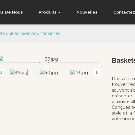
os De Nous
Produits
Nouvelles
Contacte
ts vulcanisées pour femmes
Basket
Loading...
Loading...
Dans un mo
trouver l'é
souvent s'a
présenter 
d'œuvre all
Conçues po
style et la
votre inco