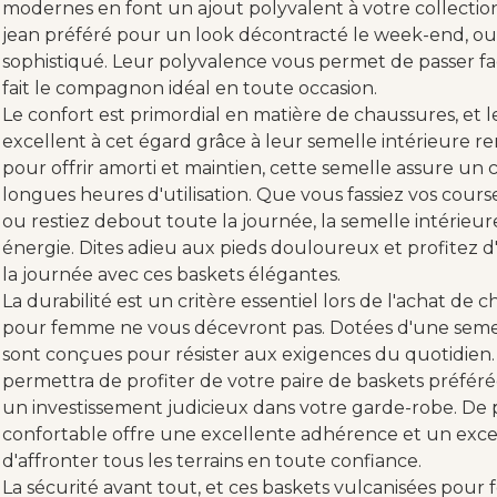
modernes en font un ajout polyvalent à votre collection
jean préféré pour un look décontracté le week-end, ou
sophistiqué. Leur polyvalence vous permet de passer fac
fait le compagnon idéal en toute occasion.
Le confort est primordial en matière de chaussures, et
excellent à cet égard grâce à leur semelle intérieure
pour offrir amorti et maintien, cette semelle assure u
longues heures d'utilisation. Que vous fassiez vos cour
ou restiez debout toute la journée, la semelle intérieu
énergie. Dites adieu aux pieds douloureux et profitez 
la journée avec ces baskets élégantes.
La durabilité est un critère essentiel lors de l'achat de 
pour femme ne vous décevront pas. Dotées d'une semel
sont conçues pour résister aux exigences du quotidien
permettra de profiter de votre paire de baskets préférée
un investissement judicieux dans votre garde-robe. De p
confortable offre une excellente adhérence et un exce
d'affronter tous les terrains en toute confiance.
La sécurité avant tout, et ces baskets vulcanisées pou