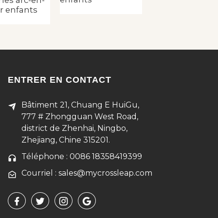
les arc-en-
ur enfants
ENTRER EN CONTACT
Bâtiment 21, Chuang E HuiGu,
777 # Zhongguan West Road,
district de Zhenhai, Ningbo,
Zhejiang, Chine 315201.
Téléphone : 0086 18358419399
Courriel : sales@mycrossleap.com