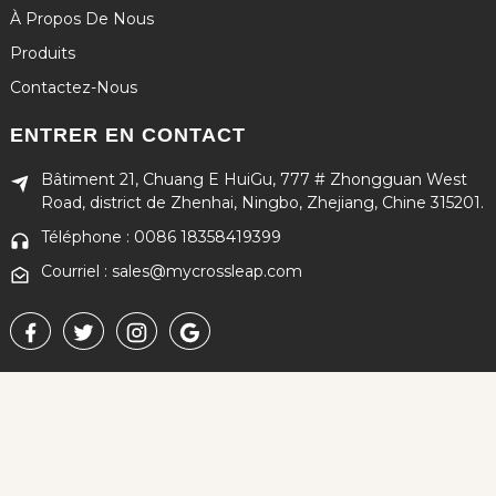
À Propos De Nous
Produits
Contactez-Nous
ENTRER EN CONTACT
Bâtiment 21, Chuang E HuiGu, 777 # Zhongguan West
Road, district de Zhenhai, Ningbo, Zhejiang, Chine 315201.
Téléphone : 0086 18358419399
Courriel : sales@mycrossleap.com
Copyright © 2024 Tous droits réservés
Plan du site
-
MEILLEUR BLOG
-
Recherche principale