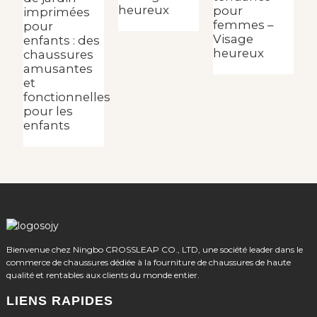
heureux
l
pour
imprimées
femmes –
pour
Visage
enfants : des
heureux
chaussures
amusantes
et
fonctionnelles
pour les
enfants
Bienvenue chez Ningbo CROSSLEAP CO., LTD, une société leader dans le
commerce de chaussures dédiée à la fourniture de chaussures de haute
qualité et rentables aux clients du monde entier.
LIENS RAPIDES