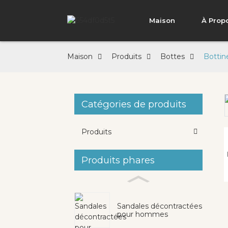
Maison
À Prop
Maison
Produits
Bottes
Bottin
Catégories de produits
Loading...
Loading...
Produits
Produits phares
Sandales décontractées
pour hommes