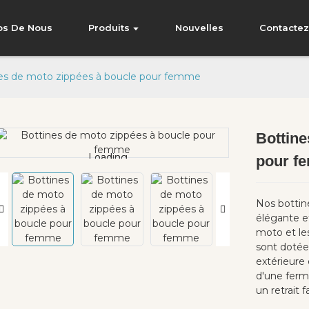
os De Nous
Produits
Nouvelles
Contacte
es de moto zippées à boucle pour femme
Bottine
Loading...
Loading...
pour f
Nos bottin
élégante e
moto et les
sont dotée
extérieure
d'une ferm
un retrait f