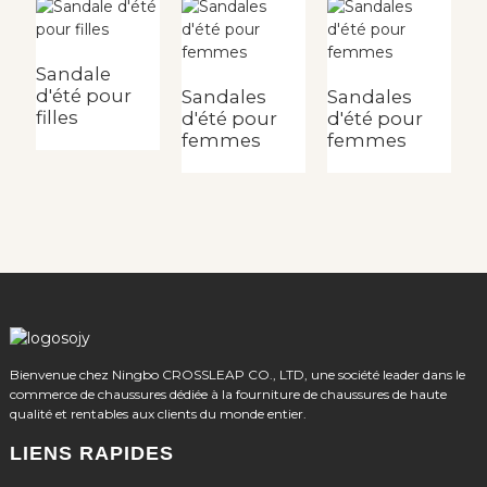
Sandale
d'été pour
Sandales
Sandales
S
filles
d'été pour
d'été pour
p
femmes
femmes
b
c
t
Bienvenue chez Ningbo CROSSLEAP CO., LTD, une société leader dans le
commerce de chaussures dédiée à la fourniture de chaussures de haute
qualité et rentables aux clients du monde entier.
LIENS RAPIDES