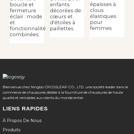
épaisses à
boucle et
enfants
clous
fermeture
décorées de
élastiques
éclair : mode
cœurs et
pour
et
d'étoiles à
femmes
fonctionnalité
paillettes
combinées
Bienvenue chez Ningbo CROSSLEAP CO., LTD, une société leader dans le
commerce de chaussures dédiée à la fourniture de chaussures de haute
qualité et rentables aux clients du monde entier.
LIENS RAPIDES
À Propos De Nous
Produits