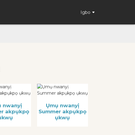
Igbo
ụ
 nwanyị
Ụmụ nwanyị
r akpụkpọ
Summer akpụkpọ
ụkwụ
ụkwụ