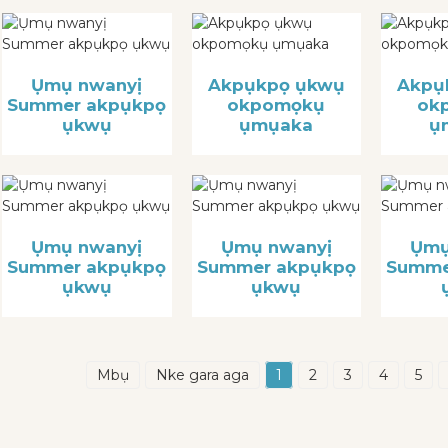
Ụmụ nwanyị
Akpụkpọ ụkwụ
Akpụ
Summer akpụkpọ
okpomọkụ
ok
ụkwụ
ụmụaka
ụ
Ụmụ nwanyị
Ụmụ nwanyị
Ụmụ
Summer akpụkpọ
Summer akpụkpọ
Summe
ụkwụ
ụkwụ
Mbụ
Nke gara aga
1
2
3
4
5