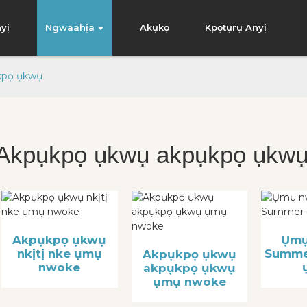
yị
Ngwaahịa
Akụkọ
Kpọtụrụ Anyị
kpọ ụkwụ
Akpụkpọ ụkwụ akpụkpọ ụkw
Akpụkpọ ụkwụ
Ụmụ
nkịtị nke ụmụ
Summe
Akpụkpọ ụkwụ
nwoke
akpụkpọ ụkwụ
ụmụ nwoke