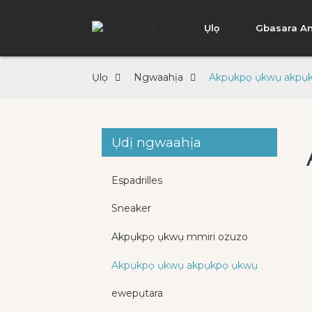
Ụlọ
Gbasara An
Ụlọ
Ngwaahịa
Akpụkpọ ụkwụ akpụ
Ụdị ngwaahịa
Espadrilles
Sneaker
Akpụkpọ ụkwụ mmiri ozuzo
Akpụkpọ ụkwụ akpụkpọ ụkwụ
ewepụtara