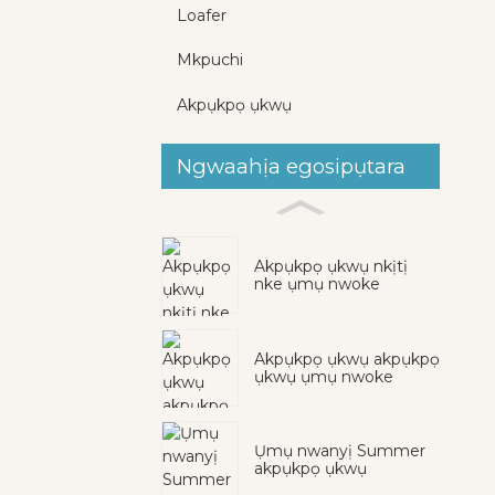
Loafer
Mkpuchi
Akpụkpọ ụkwụ
Ngwaahịa egosipụtara
Akpụkpọ ụkwụ nkịtị
nke ụmụ nwoke
Akpụkpọ ụkwụ akpụkpọ
ụkwụ ụmụ nwoke
Ụmụ nwanyị Summer
akpụkpọ ụkwụ