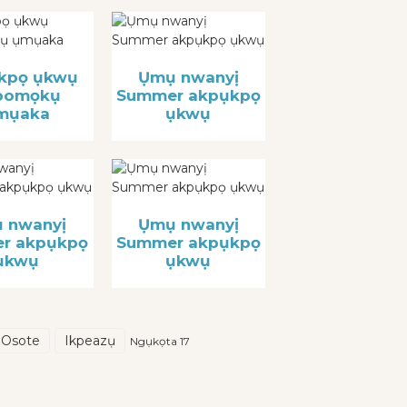
kpọ ụkwụ
Ụmụ nwanyị
pomọkụ
Summer akpụkpọ
mụaka
ụkwụ
 nwanyị
Ụmụ nwanyị
r akpụkpọ
Summer akpụkpọ
ụkwụ
ụkwụ
Osote
Ikpeazụ
Ngụkọta 17