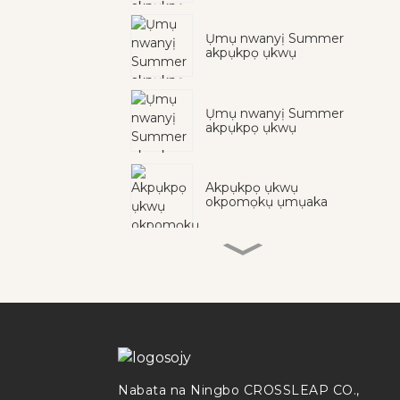
Ụmụ nwanyị Summer
akpụkpọ ụkwụ
Ụmụ nwanyị Summer
akpụkpọ ụkwụ
Akpụkpọ ụkwụ
okpomọkụ ụmụaka
Akpụkpọ ụkwụ
okpomọkụ ụmụaka
Ụmụ nwanyị Summer
akpụkpọ ụkwụ
Nabata na Ningbo CROSSLEAP CO.,