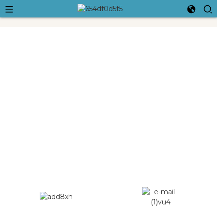
Ningbo Crossleap International
Trading Co., Ltd.
Stiamo facendo tutto il possibile per essere all'altezza del
nostro impegno e crescere insieme per diventare i più grandi
e i migliori.