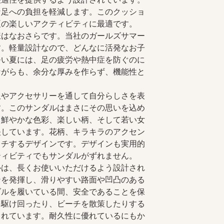
な足への負担を軽減します。このクッショ
夏の楽しいアクティビティに最適です。
様はなおさらです。当社のガールズサマー
す。軽量設計なので、どんなに活発なお子
暑い夏には、足の疲労や熱中症を防ぐのに
ながらも、余分な厚みを作らず、機能性と
服やアクセサリーを通して自分らしさを表
す。このサンダルはまさにその思いを込め
、鮮やかな色彩、楽しい柄、そして若い女
映しています。花柄、キラキラのアクセン
ッチするデザインです。デザインも実用的
ティビティでもサンダルがずれません。
ルは、長くお使いいただけるよう設計され
ンを発揮し、滑りやすい路面や凹凸のある
ダルを履いている間、安全であることを保
を駆け回ったり、ビーチを散策したりする
されています。耐久性に優れているにもか