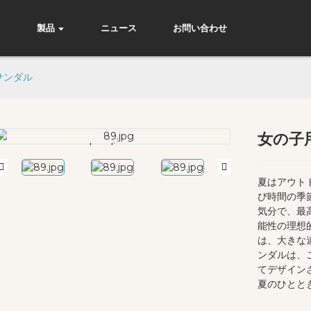
て
製品
ニュース
お問い合わせ
サンダル
女の子
Loading...
Loading...
夏はアウト
び時間の季
気分で、最
能性の理想
は、大きな
ンダルは、
てデザイン
夏のひとと