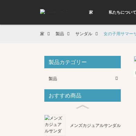
家
私たちについ
家
製品
サンダル
女の子用サマー
製品カテゴリー
Loading...
Loading...
製品
おすすめ商品
メンズカジュアルサンダル