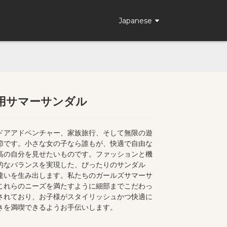
Japanese
用サマーサンダル
Loading...
Loading...
ドアアドベンチャー、家族旅行、そして無限の遊
節です。小さな女の子なら誰もが、快適で自由な
高の自分を見せたいものです。ファッションと機
的なバランスを実現した、ぴったりのサンダル
違いを生み出します。私たちのガールズサマーサ
これらのニーズを満たすように細部までこだわっ
されており、お子様がスタイリッシュかつ快適に
きを満喫できるようお手伝いします。