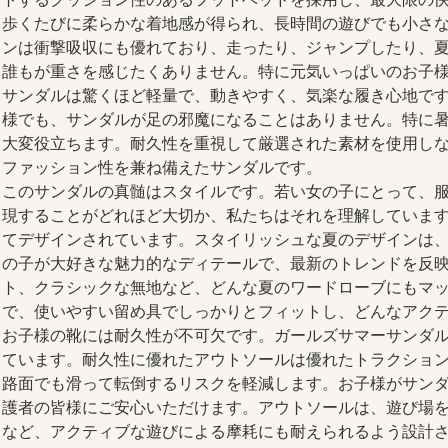
歩くたびに柔らかな着地感が得られ、長時間の遊びでも小さ
ンは衝撃吸収にも優れており、走ったり、ジャンプしたり、
誰もが重さを感じたくありません。特に元気いっぱいのお子
サンダルは驚くほど軽量で、動きやすく、気楽な履き心地で
様でも、サンダルが足の邪魔になることはありません。特に
大変役立ちます。耐久性を重視して厳選された素材を使用し
ファッション性を兼ね備えたサンダルです。
このサンダルの真髄はスタイルです。若い女の子にとって、
現することがどれほど大切か、私たちはそれを理解していま
てデザインされています。スタイリッシュな夏のデザインは
の子が大好きな魅力的なディテールで、最新のトレンドを反
ト、クラシックな無地など、どんな夏のワードローブにもマ
で、使いやすい留め具でしっかりとフィットし、どんなアク
お子様の靴には耐久性が不可欠です。ガールズサマーサンダ
ています。耐久性に優れたアウトソールは優れたトラクショ
路面でも滑って転倒するリスクを軽減します。お子様がサン
護者の皆様にご安心いただけます。アウトソールは、遊び場
など、アクティブな遊びによる摩耗にも耐えられるよう設​​計