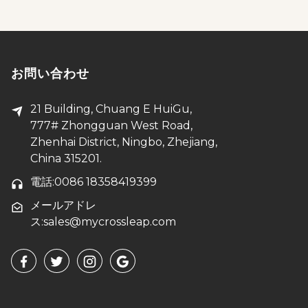
お問い合わせ
21 Building, Chuang E HuiGu,
777# Zhongguan West Road,
Zhenhai District, Ningbo, Zhejiang,
China 315201.
電話:0086 18358419399
メールアドレ
ス:sales@mycrossleap.com