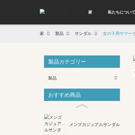
家
私たちについ
家
製品
サンダル
女の子用サマー
製品カテゴリー
Loading...
Loading...
製品
おすすめ商品
メンズカジュアルサンダル