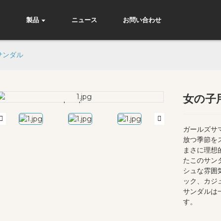
て
製品
ニュース
お問い合わせ
サンダル
女の子
Loading...
Loading...
ガールズサ
放つ季節を
まさに理想
たこのサン
シュな雰囲
ック、カジ
サンダルは
す。