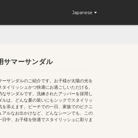
Japanese
用サマーサンダル
Loading...
Loading...
マーサンダルのご紹介です。お子様が太陽の光を
スタイリッシュかつ快適にお過ごしいただける、
的なサンダルです。洗練されたアッパーを採用し
ダルは、どんな夏の装いにもシックでスタイリッ
気を添えます。ビーチでの一日、家族でのピクニ
ュアルなお出かけなど、どんなシーンでも、この
一日中、お子様を快適でスタイリッシュに彩りま