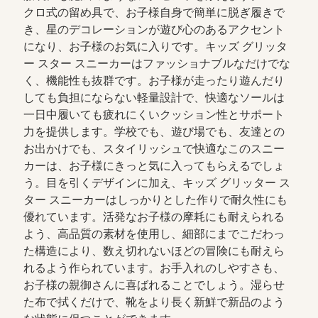
クロ式の留め具で、お子様自身で簡単に脱ぎ履きで
き、星のデコレーションが遊び心のあるアクセント
になり、お子様のお気に入りです。キッズ グリッタ
ー スター スニーカーはファッショナブルなだけでな
く、機能性も抜群です。お子様が走ったり遊んだり
しても負担にならない軽量設計で、快適なソールは
一日中履いても疲れにくいクッション性とサポート
力を提供します。学校でも、遊び場でも、友達との
お出かけでも、スタイリッシュで快適なこのスニー
カーは、お子様にきっと気に入ってもらえるでしょ
う。目を引くデザインに加え、キッズ グリッター ス
ター スニーカーはしっかりとした作りで耐久性にも
優れています。活発なお子様の摩耗にも耐えられる
よう、高品質の素材を使用し、細部にまでこだわっ
た構造により、数え切れないほどの冒険にも耐えら
れるよう作られています。お手入れのしやすさも、
お子様の親御さんに喜ばれることでしょう。湿らせ
た布で拭くだけで、靴をより長く新鮮で新品のよう