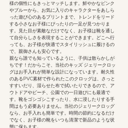
様の個性にもきっとマッチします。鮮やかなピンク
やブルーから、お気に入りのキャラクターをあしら
った遊び心のあるプリントまで、トレンドをリード
する小さなお子様にぴったりの一足が見つかりま
す。見た目が素敵なだけでなく、お子様は靴を通し
て自分らしさを表現することができます。どこへ行
っても、お子様が快適でスタイリッシュに履けるの
で、親御さんも安心です。
親なら誰でも知っているように、子供は散らかしが
ちです！だからこそ、当社のキッズ ジェリークロッ
グはお手入れが簡単な設計になっています。耐久性
のあるPVC素材で作られたこのクロッグは、さっと
すすいだり、湿らせた布で拭いたりできるので、ア
ウトドアやビーチ、公園での一日遊びにも最適で
す。靴をゴシゴシこすったり、水に浸したりする手
間はもう必要ありません。当社のジェリークロッグ
なら、お手入れも簡単です。時間の節約になるだけ
でなく、お子様の靴をいつも清潔で新品のような状
態に保ちます。