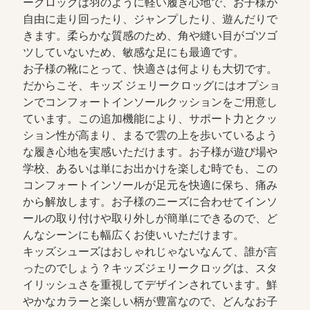
ークロッグは羽のように軽い履き心地で、お子様が
自由に走り回ったり、ジャンプしたり、遊んだりで
きます。柔らかな質感のため、角や縫い目がゴツゴ
ツしていないため、敏感な足にも最適です。
お子様の靴にとって、快適さは何よりも大切です。
だからこそ、キッズ ジェリークロッグにはオプショ
ンでコンフォートインソールクッションをご用意し
ています。この追加機能により、サポート力とクッ
ション性が高まり、まるで雲の上を歩いているよう
な履き心地を実感いただけます。お子様が遊び場や
学校、あるいは単にお出かけを楽しむ時でも、この
コンフォートインソールが足元を快適に保ち、痛み
から解放します。お子様のニーズに合わせてインソ
ールの取り付けや取り外しが簡単にできるので、ど
んなシーンにも幅広くお使いいただけます。
キッズシューズはおしゃれじゃないなんて、誰が言
ったのでしょう？キッズジェリークロッグは、スタ
イリッシュさを重視してデザインされています。鮮
やかなカラーと楽しい柄が豊富なので、どんなお子