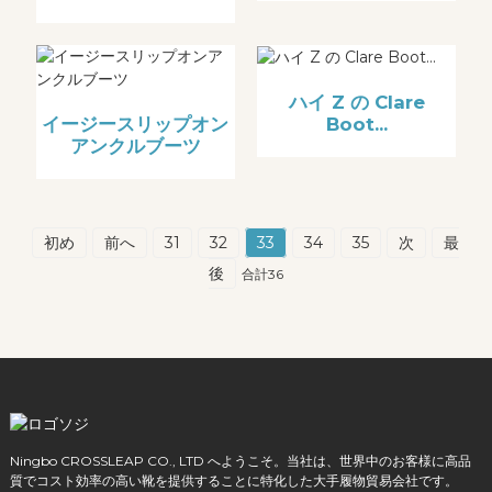
ハイ Z の Clare
Boot...
イージースリップオン
アンクルブーツ
初め
前へ
31
32
33
34
35
次
最
後
合計36
Ningbo CROSSLEAP CO., LTD へようこそ。当社は、世界中のお客様に高品
質でコスト効率の高い靴を提供することに特化した大手履物貿易会社です。