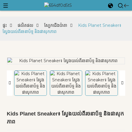
ផ្ទះ
ផលិតផល
ស្បែកជើងប៉ាតា
Kids Planet Sneaker៖
ស្វែងយល់ពីរចនាប័ទ្ម និងផាសុកភាព
Kids Planet Sneaker៖ ស្វែងយល់ពីរចនាប័ទ្ម និងផាសុក
ភាព