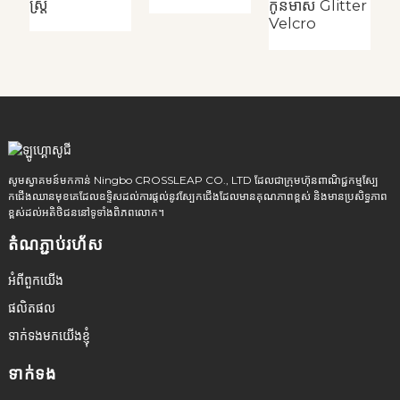
ស្ត្រី
កុ
កូនមាស Glitter
Velcro
សូមស្វាគមន៍មកកាន់ Ningbo CROSSLEAP CO., LTD ដែលជាក្រុមហ៊ុនពាណិជ្ជកម្មស្បែ
កជើងឈានមុខគេដែលឧទ្ទិសដល់ការផ្តល់នូវស្បែកជើងដែលមានគុណភាពខ្ពស់ និងមានប្រសិទ្ធភាព
ខ្ពស់ដល់អតិថិជននៅទូទាំងពិភពលោក។
តំណភ្ជាប់រហ័ស
អំពីពួកយើង
ផលិតផល
ទាក់ទងមកយើងខ្ញុំ
ទាក់ទង