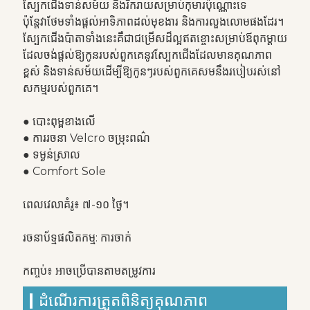
ស្បែកជើងទាន់សម័យ និងរីករាយសម្រាប់កុមារប៉ុណ្ណោះទេ
ប៉ុន្តែវាថែមទាំងផ្តល់អាទិភាពដល់មុខងារ និងការលួងលោមផងដែរ។
ស្បែកជើងប៉ាតាទាំងនេះគឺជាជម្រើសដ៏ល្អឥតខ្ចោះសម្រាប់ឪពុកម្តាយ
ដែលចង់ផ្តល់ឱ្យកូនរបស់ពួកគេនូវស្បែកជើងដែលមានគុណភាព
ខ្ពស់ និងទាន់សម័យដើម្បីឱ្យកូនៗរបស់ពួកគេសមនឹងរបៀបរស់នៅ
សកម្មរបស់ពួកគេ។
● បោះពុម្ពខាងលើ
● ការរចនា Velcro ចម្រុះពណ៌
● ទម្ងន់ស្រាល
● Comfort Sole
ពេលវេលាគំរូ៖ ៧-១០ ថ្ងៃ។
រចនាប័ទ្មផលិតកម្ម: ការចាក់
កញ្ចប់៖ អាចប្រើបានតាមតម្រូវការ
ដំណើរការត្រួតពិនិត្យគុណភាព