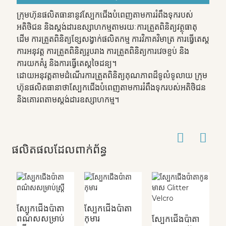
ក្រុមហ៊ុនផលិតធានានូវស្បែកជើងបំពេញតាមការរំពឹងទុករបស់
អតិថិជន និងស្តង់ដារឧស្សាហកម្មតាមរយៈការត្រួតពិនិត្យវត្ថុធាតុ
ដើម ការត្រួតពិនិត្យខ្សែសង្វាក់ផលិតកម្ម ការវិភាគវិមាត្រ ការធ្វើតេស្ត
ការអនុវត្ត ការត្រួតពិនិត្យរូបរាង ការត្រួតពិនិត្យការវេចខ្ចប់ និង
ការយកគំរូ និងការធ្វើតេស្តចៃដន្យ។
ដោយអនុវត្តតាមដំណើរការត្រួតពិនិត្យគុណភាពដ៏ទូលំទូលាយ ក្រុម
ហ៊ុនផលិតធានាថាស្បែកជើងបំពេញតាមការរំពឹងទុករបស់អតិថិជន
និងគោរពតាមស្តង់ដារឧស្សាហកម្ម។
ផលិតផលដែលពាក់ព័ន្ធ
ស្បែកជើងប៉ាតា
ស្បែកជើងប៉ាតា
ស
ពណ៌សសម្រាប់
កុមារ
V
ស្បែកជើងប៉ាតា