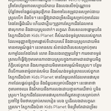
ត្រឹមតែបន្ថែមភាពសប្បាយរីករាយ និងលេងសើចប៉ុណ្ណោះទេ
ប៉ុន្តែថែមទាំងផ្តល់នូវសុវត្ថិភាព និងអាចលៃតម្រូវបានសម្រាប់ងាយ
ស្រួលបើក និងបិទ។ នេះធ្វើឱ្យវាជាជម្រើសដ៏ល្អសម្រាប់កុមារដែល
តែងតែធ្វើដំណើរ ហើយជារឿយៗត្រូវការស្បែកជើងដែលមាន
ផាសុកភាព និងងាយស្រួលពាក់។ លក្ខណៈពិសេសលេចធ្លោមួយនៃ
ស្បែកជើងប៉ាតា Kids Planet គឺសំណង់ទម្ងន់ស្រាលរបស់ពួកគេ
ដែលអនុញ្ញាតឱ្យកុមារផ្លាស់ទីដោយសេរី និងងាយស្រួលដោយមិន
មានអារម្មណ៍ធ្ងន់។ នេះមានសារៈសំខាន់ជាពិសេសសម្រាប់កុមារ
សកម្មដែលតែងតែរត់ លោត និងលេងពេញមួយថ្ងៃ។ ការរចនាទម្ងន់
ស្រាលក៏ធ្វើឱ្យកុមារមានភាពងាយស្រួលក្នុងការតាមដានជាមួយមិត្ត
ភ័ក្តិរបស់ពួកគេ និងសកម្មដោយមិនមានអារម្មណ៍មិនស្រួល។ បន្ថែម
ពីលើការរចនាម៉ូដទាន់សម័យ និងសំណង់ទម្ងន់ស្រាលរបស់ពួកគេ
ស្បែកជើងប៉ាតា Kids Planet មានតែមួយគត់ដែលមានផាសុខ
ភាពដែលផ្តល់នូវខ្នើយ និងជំនួយសម្រាប់ជើងតូច។ នេះធានាថា
កុមារអាចឈរ និងរីករាយនឹងការលេងដោយគ្មានការឈឺចាប់ ឬមិន
ស្រួល។ ស្បែកជើងដែលមានផាសុខភាពគឺល្អឥតខ្ចោះសម្រាប់ពាក់
ប្រចាំថ្ងៃ មិនថាសម្រាប់សាលារៀន លេង ឬដើរលេងជាលក្ខណៈ
គ្រួសារ។ ស្បែកជើងប៉ាតា Kids Planet មិនត្រឹមតែជាជម្រើស