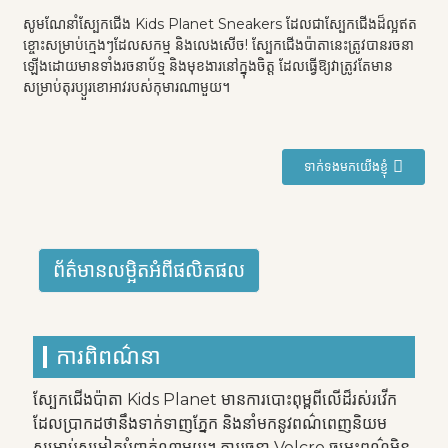
សូមណែនាំស្បែកជើង Kids Planet Sneakers ដែលជាស្បែកជើងដ៏ល្អឥត
ខ្ចោះសម្រាប់ក្មេងៗដែលសកម្ម និងលេងសើច! ស្បែកជើងប៉ាតានេះត្រូវបានរចនា
ឡើងដោយមានទាំងរចនាប័ទ្ម និងមុខងារនៅក្នុងចិត្ត ដែលធ្វើឱ្យវាត្រូវតែមាន
សម្រាប់តុរប្យួរខោអាវរបស់កុមារណាមួយ។
ទាក់ទងមកយើងខ្ញុំ
ព័ត៌មានលម្អិតអំពីផលិតផល
ការពិពណ៌នា
ស្បែកជើងប៉ាតា Kids Planet មានការបោះពុម្ពពីលើដ៏រស់រវើក
ដែលប្រាកដថានឹងទាក់ទាញភ្នែក និងនាំមកនូវពណ៌ពេញនិយម
សម្រាប់សម្លៀកបំពាក់ណាមួយ។ ការរចនា Velcro ចម្រុះពណ៌មិន