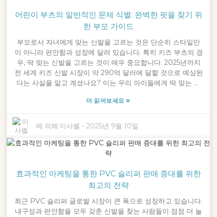
는 신발이 되었습니다. 일상생활에 충분히 실용적이면서도 어
어린이 부츠의 일반적인 문제 식별: 완벽한 핏을 찾기 위
떤 옷차림에도 잘 어울릴 만큼 멋스럽기 때문입니다. 이 블로그
에서는 여성용 클로그가 왜 그렇게 좋은 선택인지 알아보겠습
한 부모 가이드
니다. 인체공학적 디자인부터 다용도성까지, 그리고 클로그가
부모로서 자녀에게 맞는 신발을 고르는 것은 단순히 스타일만
어떻게 패션 감각을 한 단계 업그레이드하는 동시에 하루 종일
이 아니라 편안함과 성장에 달려 있습니다. 특히 키즈 부츠의 경
발을 편안하고 행복하게 유지할 수 있는지 알아보겠습니다.
우, 딱 맞는 신발을 고르는 것이 매우 중요합니다. 2025년까지
전 세계 키즈 신발 시장이 약 290억 달러에 달할 것으로 예상된
다는 사실을 알고 계셨나요? 이는 우리 아이들에게 딱 맞는 신
발을 제공하기 위해 얼마나 많은 노력이 기울여지는지를 보여
»
더 읽어보세요
줍니다. 안타깝게도 연구에 따르면 거의 70%의 아이들이 딱 맞
지 않는 신발을 신게 되는데, 이는 불편함을 유발하거나 장기적
인 발 문제로 이어질 수 있습니다. 2016년 "세상을 누비다"라는
에 의해:
이사벨
-
2025년 9월 10일
모토로 설립된 닝보 크로스립(Ningbo Crossleap Co., Ltd.)은
작고 성장하는 발에 맞는 고품질 신발을 제공함으로써 부모들
이 어떤 신발이 적합한지 알아낼 수 있도록 돕는 데 전념하고
있습니다. 이 가이드에서는 키즈 부츠의 일반적인 문제점과 딱
효과적인 마케팅을 통한 PVC 슬리퍼 판매 증대를 위한
맞는 신발을 찾는 방법에 대한 실용적인 팁을 소개합니다. 모든
아이는 자신감 있게 모험을 시작할 자격이 있지 않나요?
최고의 전략
최근 PVC 슬리퍼 글로벌 시장이 큰 폭으로 성장하고 있습니다.
내구성과 편안함을 모두 갖춘 신발을 찾는 사람들이 점점 더 늘