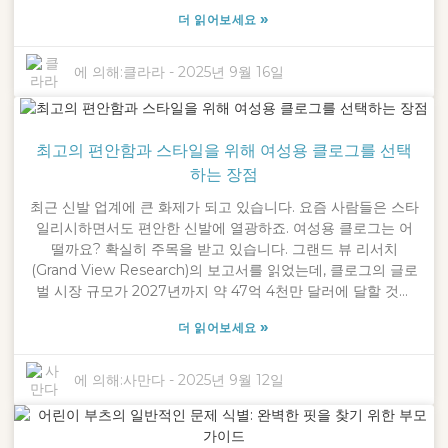
다. 저희 회사인 Ningbo Crossleap Co., Ltd.는 2016년에 설
»
더 읽어보세요
립되었으며, 그 이후로 이 급성장하는 시장에 적합한 혁신적인
신발 솔루션을 개발하는 데 전념해 왔습니다. 자녀를 위한 슬리
퍼를 고르려는 부모라면 걱정하지 마세요. 몇 가지 팁과 통찰력
에 의해:
클라라
-
2025년 9월 16일
을 통해 편안하면서도 스타일리시한 옵션을 찾을 수 있습니다.
이 블로그에서는 자녀의 발을 지지하고 멋지게 보이는 완벽한
슬리퍼를 선택하는 데 도움이 되는 멋지고 실용적인 조언과 혁
최고의 편안함과 스타일을 위해 여성용 클로그를 선택
신적인 아이디어를 살펴보겠습니다.
하는 장점
최근 신발 업계에 큰 화제가 되고 있습니다. 요즘 사람들은 스타
일리시하면서도 편안한 신발에 열광하죠. 여성용 클로그는 어
떨까요? 확실히 주목을 받고 있습니다. 그랜드 뷰 리서치
(Grand View Research)의 보고서를 읽었는데, 클로그의 글로
벌 시장 규모가 2027년까지 약 47억 4천만 달러에 달할 것으
로 예상되며, 연평균 약 3.8% 성장할 것으로 전망됩니다. 정말
»
더 읽어보세요
인상적이죠? 자, 이제 멋진 이야기를 해 볼까요? 닝보 크로스립
(Ningbo Crossleap Co., Ltd.)은 2016년부터 이 흐름에 편승
하여 편안함과 스타일을 조화시킨 혁신적인 디자인을 선보여
에 의해:
사만다
-
2025년 9월 12일
왔습니다. 이 모든 디자인은 '세상을 누비다(step through the
world)'라는 모토에서 영감을 받았습니다. 특히 여성용 클로그
는 이러한 완벽한 균형을 이루기 때문에 많은 사람들이 애용하