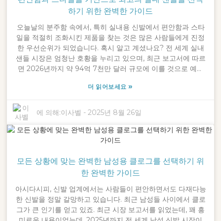
헌신을 보여줍니다.
하기 위한 완벽한 가이드
오늘날의 분주함 속에서, 특히 실내용 신발에서 편안함과 스타
일을 적절히 조화시킨 제품을 찾는 것은 많은 사람들에게 진정
한 우선순위가 되었습니다. 혹시 알고 계셨나요? 전 세계 실내
샌들 시장은 엄청난 호황을 누리고 있으며, 최근 보고서에 따르
면 2026년까지 약 94억 7천만 달러 규모에 이를 것으로 예상
됩니다. 놀랍지 않나요? 이러한 성장의 상당 부분은 사람들이
»
더 읽어보세요
건강과 웰빙에 대한 인식이 높아짐에 따라 촉진되었습니다. 점
점 더 많은 사람들이 보기 좋을 뿐만 아니라 탄탄한 지지력을
제공하는 실내 샌들을 찾고 있습니다. 닝보 크로스립(Ningbo
에 의해:
이사벨
-
2025년 8월 26일
Crossleap Co., Ltd.)은 2016년, '세상을 누비다'라는 간단하지
만 의미 있는 모토를 내걸고 이 시장에 뛰어들었습니다. 저희는
이러한 증가하는 수요를 충족하는 스타일리시하면서도 매우 편
안한 실내 샌들을 만드는 데 전념합니다. 품질과 혁신에 중점을
모든 상황에 맞는 완벽한 남성용 클로그를 선택하기 위
두는 저희의 철학은 트렌디한 디자인과 편안한 착용감 중 하나
만 선택할 필요가 없다는 것을 의미합니다. 두 가지 모두를 얻을
한 완벽한 가이드
수 있습니다. 이 간단한 가이드는 여러분의 개인적인 스타일과
아시다시피, 신발 업계에서는 사람들이 편안하면서도 다재다능
편안함에 맞는 완벽한 실내 샌들을 선택하는 데 도움을 드리고
한 신발을 정말 갈망하고 있습니다. 최근 남성들 사이에서 클로
자 합니다. 이를 통해 자신감 있고 편안한 기분으로 하루를 시작
그가 큰 인기를 얻고 있죠. 최근 시장 보고서를 읽었는데, 꽤 흥
할 수 있습니다.
미로운 내용이었는데, 2025년까지 전 세계 남성 신발 시장이