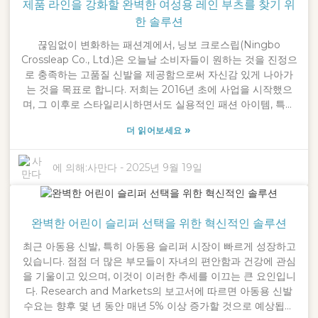
제품 라인을 강화할 완벽한 여성용 레인 부츠를 찾기 위
는 데 전념하고 있습니다. 저희는 업계 표준과 고객의 요구를 충
족하기 위해 노력하며, 끊임없이 변화하는 시장에서 고객이 새
한 솔루션
로운 신발을 자신 있게 신을 수 있도록 지원합니다.
끊임없이 변화하는 패션계에서, 닝보 크로스립(Ningbo
Crossleap Co., Ltd.)은 오늘날 소비자들이 원하는 것을 진정으
로 충족하는 고품질 신발을 제공함으로써 자신감 있게 나아가
는 것을 목표로 합니다. 저희는 2016년 초에 사업을 시작했으
며, 그 이후로 스타일리시하면서도 실용적인 패션 아이템, 특히
여성용 레인 부츠에 대한 열풍이 커지고 있음을 인지해 왔습니
»
더 읽어보세요
다. 제품 라인을 확장할 계획이면서, 단순히 방수 기능을 넘어
요즘 여성들이 즐겨 신는 다양한 스타일에 어울리는 레인 부츠
를 만드는 데 집중하는 것이 매우 중요하다는 것을 알고 있습니
에 의해:
사만다
-
2025년 9월 19일
다. 이 튜토리얼은 완벽한 여성용 레인 부츠를 찾는 데 도움이
되는 몇 가지 새로운 아이디어를 소개합니다. 저희가 제공하는
제품을 더욱 돋보이게 하고 고객이 원하는 아름다움과 기능성
완벽한 어린이 슬리퍼 선택을 위한 혁신적인 솔루션
의 조화, 즉 진정한 만족을 선사하는 제품입니다. 자, 이제 브랜
드 가치를 높이고 타겟 고객의 니즈를 충족하는 이상적인 레인
최근 아동용 신발, 특히 아동용 슬리퍼 시장이 빠르게 성장하고
부츠를 선택할 때 고려해야 할 핵심 사항을 자세히 살펴보겠습
있습니다. 점점 더 많은 부모들이 자녀의 편안함과 건강에 관심
니다.
을 기울이고 있으며, 이것이 이러한 추세를 이끄는 큰 요인입니
다. Research and Markets의 보고서에 따르면 아동용 신발
수요는 향후 몇 년 동안 매년 5% 이상 증가할 것으로 예상됩니