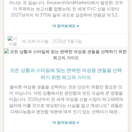
어나는 것 같습니다. ResearchAndMarkets에서 발표한, 모두
가 주목하는 보고서를 접했는데, 전 세계 PVC 신발 시장이
2027년까지 약 375억 달러 규모로 성장하여 연평균 약 5.2%
성장할 것으로 예측됩니다. Ningbo Crossleap Co., Ltd.는
»
더 읽어보세요
2016년 '세계로 뻗어 나가자'는 목표로 사업을 시작했습니다.
이 급성장하는 시장을 최대한 활용하려면 마케팅에 있어 창의
적인 접근이 필수적이라는 것을 알고 있습니다. 즉, 고정관념을
에 의해:
이사벨
-
2025년 9월 6일
깨고 소셜 미디어를 효과적으로 활용하고, 제품을 더욱 돋보이
게 하며, 슬리퍼의 특별함을 부각시켜 PVC 슬리퍼 판매를 확대
하는 것입니다. 업계의 공통적인 과제들을 정면으로 해결하고
고객과 소통할 수 있는 독창적인 방법을 찾는다면, 빠르게 변화
모든 상황과 스타일에 맞는 완벽한 여성용 샌들을 선택
하는 이 흥미진진한 시장에서 큰 성공을 거둘 수 있을 것이라고
확신합니다.
하기 위한 최고의 가이드
올바른 여성용 샌들을 선택하는 것은 단순히 외형만 중요한 것
이 아닙니다. 어떤 상황에서든 편안함과 멋진 모습에 큰 영향을
미칩니다. 2025년까지 전 세계 여성용 신발 시장이 약 2,688억
달러에 이를 것으로 예상된다는 사실을 알고 계셨나요? 샌들은
다재다능함과 편안함 덕분에 매우 인기 있는 선택이기 때문에
이는 엄청난 규모입니다. Ningbo Crossleap Co., Ltd.에서는
»
더 읽어보세요
여성들이 자신감 있게 '세상을 헤쳐나갈 수 있도록' 돕는다는 생
각으로 2016년에 사업을 시작했습니다. 스타일에 맞을 뿐만 아