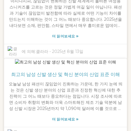
아시다시피, 끊임없이 변화하는 신발 세계에서 올바른 여성용
스니커즈를 고르는 것은 정말 가볍게 여길 일이 아닙니다. 패션
과 기술이 끊임없이 발전함에 따라 실제로 어떤 기능이 차이를
만드는지 이해하는 것이 그 어느 때보다 중요합니다. 2025년을
내다보면 소재, 편안함, 스타일 면에서 매우 흥미로운 업데이트
가 예상되며 스니커즈 시장에 확실히 큰 변화를 가져올 것입니
»
더 읽어보세요
다. 따라서 쇼핑을 할 때 무엇을 찾아야 할지 아는 것이 도움이
됩니다. Ningbo Crossleap Co., Ltd.에서는 2016년부터 '세상
을 누비다'라는 사명을 가지고 사업을 해왔습니다. 우리는 오늘
에 의해:
클라라
-
2025년 8월 13일
날 현대 여성의 요구에 맞는 최고 품질의 신발을 제공하는 데
전념합니다. 이 게시물에서는 완벽한 여성용 스니커즈를 찾을
때 고려해야 할 핵심 사항을 안내해 드리겠습니다. 스타일리시
최고의 남성 신발 생산 및 혁신 분야의 산업 표준 이해
할 뿐만 아니라 실용적이고 트렌디한 신발을 찾을 수 있도록 도
와드리겠습니다.
오늘날 남성 패션이 끊임없이 진화하는 가운데, 한 가지 눈에 띄
는 것은 신발 생산 분야의 산업 표준과 진정한 혁신에 대한 추
진력이 그 어느 때보다 중요하다는 점입니다. 시장 조사에 따르
면 소비자 취향의 변화와 더욱 스마트해진 제조 기술 덕분에 남
성 신발 시장은 2025년까지 약 1,090억 달러에 이를 것으로 예
상됩니다. 2016년 "세상을 누비다"라는 모토로 설립된 닝보 크
»
더 읽어보세요
로스립(Ningbo Crossleap Co., Ltd.)은 높은 기준을 고수하는
것이 품질, 지속가능성, 그리고 지속적인 혁신에 필수적이라는