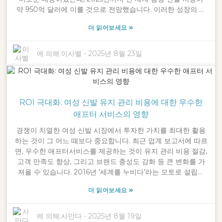
약 950억 달러에 이를 것으로 전망했습니다. 이러한 성장의 큰
이유는 무엇일까요? 혁신적인 디자인과 사람들이 원하는 것의
»
더 읽어보세요
변화, 바로 편안함과 기능성의 향상입니다. 닝보 크로스립
(Ningbo Crossleap Co., Ltd.)은 2016년, 사람들이 '세상을 누
비며' 나아갈 수 있도록 돕는다는 목표로 사업을 시작했으며, 오
에 의해:
이사벨
-
2025년 8월 23일
늘날까지도 그 목표를 유지하고 있습니다. 어떤 상황에도 완벽
한 남성용 클로그를 찾는 것이 얼마나 중요한지 잘 알고 있습니
다. 주말에 편안하게 신을 수 있는 클로그를 찾든, 멋진 저녁 식
사나 사무실에서 입을 좀 더 스타일리시한 클로그를 찾든, 자신
ROI 극대화: 여성 신발 유지 관리 비용에 대한 우수한
에게 맞는 클로그를 아는 것이 가장 중요합니다. 그래서 저는 여
러분이 번거로움 없이 여러분의 스타일과 라이프스타일에 맞는
애프터 서비스의 영향
이상적인 남성용 클로그를 선택할 수 있도록 도와주는 편리한
경쟁이 치열한 여성 신발 시장에서 투자한 가치를 최대한 활용
가이드를 만들었습니다. 이를 개인 체크리스트라고 생각하시면
하는 것이 그 어느 때보다 중요합니다. 최근 업계 보고서에 따르
됩니다.
면, 우수한 애프터서비스를 제공하는 것이 유지 관리 비용 절감,
고객 만족도 향상, 그리고 브랜드 충성도 강화 등 큰 변화를 가
져올 수 있습니다. 2016년 '세계를 누비다'라는 모토로 설립된
닝보 크로스립(Ningbo Crossleap Co., Ltd.)은 최고의 제조업
»
더 읽어보세요
체와의 협력을 통해 놀라운 성과를 거둘 수 있다고 확신합니다.
예를 들어, 연구에 따르면 이러한 파트너십을 통해 불만률은 약
30%, 수리 문제는 최대 50%까지 감소할 수 있습니다. 탁월한
에 의해:
사만다
-
2025년 8월 19일