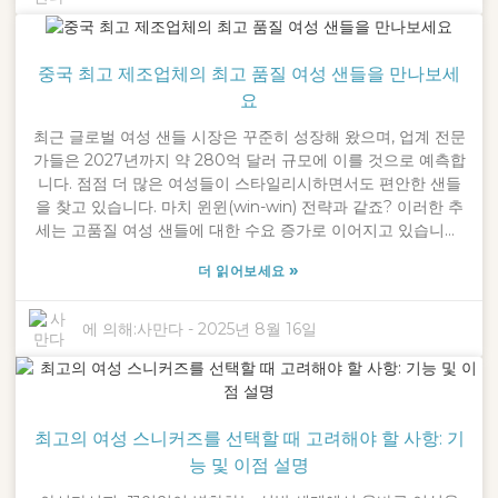
애프터서비스 제공에 집중함으로써 브랜드는 수익성을 유지할
뿐만 아니라, 품질과 서비스를 중시하는 충성도 높은 고객층을
확보할 수 있습니다. 이러한 노력은 시간이 지남에 따라 여성 신
중국 최고 제조업체의 최고 품질 여성 샌들을 만나보세
발 시장에서의 입지를 재정립하는 데 큰 도움이 됩니다.
요
최근 글로벌 여성 샌들 시장은 꾸준히 성장해 왔으며, 업계 전문
가들은 2027년까지 약 280억 달러 규모에 이를 것으로 예측합
니다. 점점 더 많은 여성들이 스타일리시하면서도 편안한 샌들
을 찾고 있습니다. 마치 윈윈(win-win) 전략과 같죠? 이러한 추
세는 고품질 여성 샌들에 대한 수요 증가로 이어지고 있습니다.
이러한 추세는 뛰어난 장인정신과 참신하고 혁신적인 디자인을
»
더 읽어보세요
선보일 수 있는 신뢰할 수 있는 제조업체와 협력하는 것이 얼마
나 중요한지 여실히 보여줍니다. 예를 들어 닝보 크로스립
(Ningbo Crossleap Co., Ltd.)을 살펴보세요. 2016년에 설립
에 의해:
사만다
-
2025년 8월 16일
된 이 회사는 이 분야에서 독보적인 위치를 차지하고 있습니다.
"세상을 누비다(step through the world)"라는 모토는 이 회
사의 전체적인 분위기를 잘 보여줍니다. 이 회사는 여성들이 믿
고 사용할 수 있는 스타일리시하면서도 튼튼한 샌들을 만드는
최고의 여성 스니커즈를 선택할 때 고려해야 할 사항: 기
데 전념합니다. 이 시장에 진출하려면, 특히 수많은 브랜드 중에
서 적합한 제조업체를 선택하는 것이 매우 중요합니다. 크로스
능 및 이점 설명
립은 품질과 창의성 면에서 이러한 기준을 확실히 충족합니다.