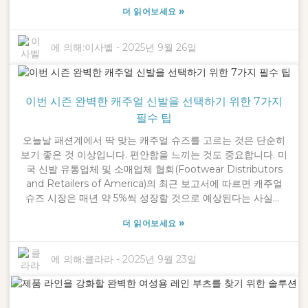
즈 시장은 약 2,160억 달러(USD) 규모에 달할 것으로 예상됩니
»
더 읽어보세요
다. 이는 사람들이 디자인도 멋지지만 실용성도 포기하지 않는
신발을 선호하기 때문입니다. 우리 모두 편안함을 잃지 않으면
서도 세련된 스타일을 추구하기 때문에, 캐주얼 슈즈의 종류는
에 의해:
이사벨
-
2025년 9월 26일
계속해서 늘어나고 있습니다. 일상적인 심부름부터 친구들과의
외출까지 어떤 상황에도 잘 어울리는 슈즈입니다. 닝보 크로스
립(Ningbo Crossleap Co., Ltd.)은 "세상을 누비다(step
이번 시즌 완벽한 캐주얼 신발을 선택하기 위한 7가지
through the world)"라는 모토를 고수하며, 이는 자신이 신는
신발을 통해 자신을 탐구하고 표현하는 정신을 잘 보여줍니다.
필수 팁
이 완벽한 가이드는 여러분의 스타일에 맞을 뿐만 아니라 어디
오늘날 패션계에서 딱 맞는 캐주얼 슈즈를 고르는 것은 단순히
를 가든, 무엇을 하든 완벽하게 어울리는 완벽한 캐주얼 슈즈를
보기 좋은 것 이상입니다. 편안함을 느끼는 것도 중요합니다. 미
고르는 데 도움을 드립니다.
국 신발 유통업체 및 소매업체 협회(Footwear Distributors
and Retailers of America)의 최근 보고서에 따르면 캐주얼
슈즈 시장은 매년 약 5%씩 성장할 것으로 예상된다는 사실을
알고 계셨나요? 이는 요즘 사람들이 스타일리시하면서도 편안
»
더 읽어보세요
한 신발을 얼마나 갈망하는지를 보여줍니다. 사람들이 패션 선
택에 더욱 신경을 쓰면서, 자신에게 딱 맞는 슈즈를 찾는 것이
더욱 중요해졌습니다. 2016년 "세상을 누비다"라는 모토로 시
에 의해:
클라라
-
2025년 9월 23일
작한 Ningbo Crossleap Co., Ltd.는 이러한 트렌드가 얼마나
중요한지 잘 알고 있습니다. 그렇기에 저희는 품질, 스타일, 그
리고 합리적인 가격을 모두 갖춘 다양한 캐주얼 슈즈를 제공하