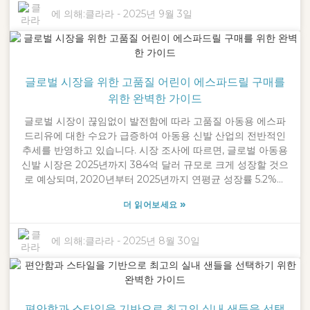
니라 실용적인 필요도 충족하는 샌들을 선택하는 것이 얼마나
에 의해:
클라라
-
2025년 9월 3일
중요한지 잘 알고 있습니다. 점점 더 많은 여성들이 세련되고 편
안한 신발을 갈망하고 있으므로, 시간을 내어 다양한 옵션을 살
펴보는 것이 좋습니다. 캐주얼하게 외출하든 공식적인 행사에
참석하든 모든 순간에 완벽한 샌들이 있으니까요. 그러니, 여성
글로벌 시장을 위한 고품질 어린이 에스파드릴 구매를
용 샌들을 고르는 데 도움이 되는 편리한 가이드를 살펴보겠습
니다. 쉽고 재미있으며, 여러분을 위해 맞춤 제작된 샌들입니다.
위한 완벽한 가이드
글로벌 시장이 끊임없이 발전함에 따라 고품질 아동용 에스파
드리유에 대한 수요가 급증하여 아동용 신발 산업의 전반적인
추세를 반영하고 있습니다. 시장 조사에 따르면, 글로벌 아동용
신발 시장은 2025년까지 384억 달러 규모로 크게 성장할 것으
로 예상되며, 2020년부터 2025년까지 연평균 성장률 5.2%를
기록할 것으로 예상됩니다. 이러한 성장은 스타일리시하고 편
»
더 읽어보세요
안하며 지속 가능한 아동 패션에 대한 관심이 높아지고 있기 때
문입니다. 2016년 초 설립된 닝보 크로스립(Ningbo
Crossleap Co., Ltd.)은 "세상을 누비다(step through the
에 의해:
클라라
-
2025년 8월 30일
world)"라는 기업 이념에 부합하는 고품질 신발을 제공하기 위
해 이러한 추세를 적극적으로 수용해 왔습니다. 아동용 에스파
드리유의 전략적 조달은 증가하는 소비자 수요를 충족할 뿐만
아니라, 스타일과 기능성을 결합한 제품을 제공하려는 당사의
편안함과 스타일을 기반으로 최고의 실내 샌들을 선택