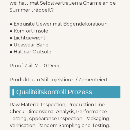
wéi hatt mat Selbstvertrauen a Charme an de
Summer trëppelt?
● Exquisite Uewer mat Bogendekoratioun
● Komfort Insole
● Liichtgewiicht
● Upassbar Band
● Haltbar Outsole
Prouf Zäit: 7 - 10 Deeg
Produktioun Stil: Injektioun / Zementéiert
Qualitéitskontroll Prozess
Raw Material Inspection, Production Line
Check, Dimensional Analysis, Performance
Testing, Appearance Inspection, Packaging
Verification, Random Sampling and Testing.