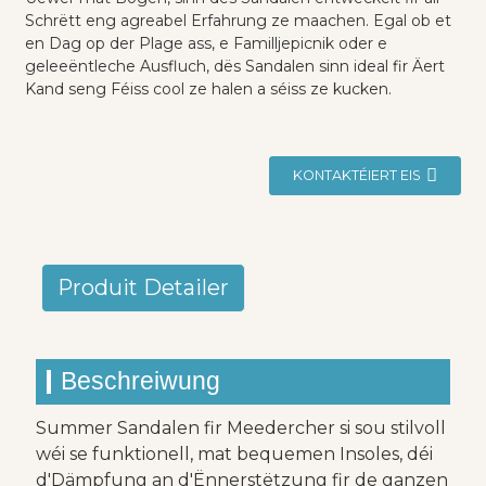
Schrëtt eng agreabel Erfahrung ze maachen. Egal ob et
en Dag op der Plage ass, e Familljepicnik oder e
geleeëntleche Ausfluch, dës Sandalen sinn ideal fir Äert
Kand seng Féiss cool ze halen a séiss ze kucken.
KONTAKTÉIERT EIS
Produit Detailer
Beschreiwung
Summer Sandalen fir Meedercher si sou stilvoll
wéi se funktionell, mat bequemen Insoles, déi
d'Dämpfung an d'Ënnerstëtzung fir de ganzen