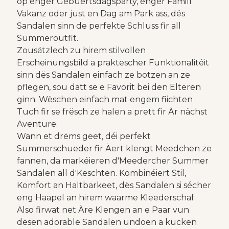
op enger Gebuertsdagsparty, enger Famill
Vakanz oder just en Dag am Park ass, dës
Sandalen sinn de perfekte Schluss fir all
Summeroutfit.
Zousätzlech zu hirem stilvollen
Erscheinungsbild a praktescher Funktionalitéit
sinn dës Sandalen einfach ze botzen an ze
pflegen, sou datt se e Favorit bei den Elteren
ginn. Wëschen einfach mat engem fiichten
Tuch fir se frësch ze halen a prett fir Är nächst
Aventure.
Wann et drëms geet, déi perfekt
Summerschueder fir Äert klengt Meedchen ze
fannen, da markéieren d'Meedercher Summer
Sandalen all d'Këschten. Kombinéiert Stil,
Komfort an Haltbarkeet, dës Sandalen si sécher
eng Haapel an hirem waarme Kleederschaf.
Also firwat net Äre Klengen an e Paar vun
dësen adorable Sandalen undoen a kucken