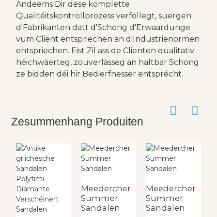
Andeems Dir dëse komplette
Qualitéitskontrollprozess verfollegt, suergen
d'Fabrikanten datt d'Schong d'Erwaardunge
vum Client entspriechen an d'Industrienormen
entspriechen. Eist Zil ass de Clienten qualitativ
héichwäerteg, zouverlässeg an haltbar Schong
ze bidden déi hir Bedierfnesser entsprécht.
Zesummenhang Produiten
Meedercher
Meedercher
K
Summer
Summer
S
Sandalen
Sandalen
S