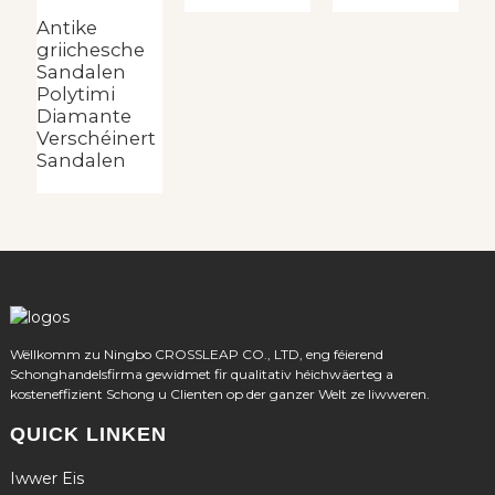
Antike
griichesche
Sandalen
Polytimi
Diamante
Verschéinert
Sandalen
Wëllkomm zu Ningbo CROSSLEAP CO., LTD, eng féierend
Schonghandelsfirma gewidmet fir qualitativ héichwäerteg a
kosteneffizient Schong u Clienten op der ganzer Welt ze liwweren.
QUICK LINKEN
Iwwer Eis