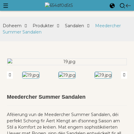
Doheem
Produkter
Sandalen
Meedercher
Summer Sandalen
Meedercher Summer Sandalen
Aféierung vun de Meedercher Summer Sandalen, déi
perfekt Schong fir Äert Klengt an d'sonneg Saison am
Stil a Komfort ze kréien. Mat engem sophistikéierten
Uewer mat Bogen, sinn dës Sandalen entwéckelt fir all