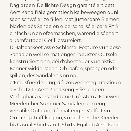
Dag droen. De liichte Design garantéiert datt
Äert Kand fräi a gemittlech ka beweegen ouni
sech schwéier ze fillen. Mat justierbare Riemen,
bidden dës Sandalen e personaliséierbare Fit fir
einfach un an ofzemaachen, wärend e séchert
a komfortabel Gefill assuréiert.
D'Haltbarkeet ass e Schlëssel Feature vun dëse
Sandalen well se mat enger robuster Outsole
konstruéiert sinn, déi d'Abenteuer vun aktive
Kanner widderstoen. Ob laafen, sprangen oder
spillen, dës Sandalen sinn op
d'Erausfuerderung, déi zouverlässeg Traktioun
a Schutz fir Äert Kand seng Féiss bidden.
Verfügbar a verschiddene Gréissten a Faarwen,
Meedercher Summer Sandalen sinn eng
versatile Optioun, déi mat enger Vielfalt vun
Outfits getraff ka ginn, vu spilleresche Kleeder
bis Casual Shorts an T-Shirts. Egal ob Äert Kand