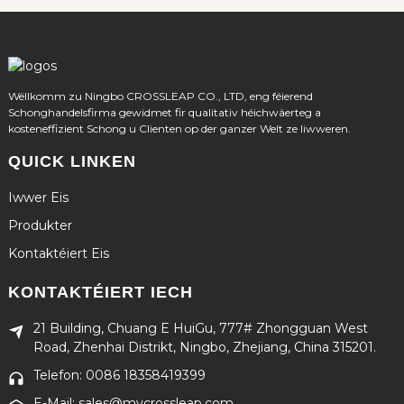
Wëllkomm zu Ningbo CROSSLEAP CO., LTD, eng féierend
Schonghandelsfirma gewidmet fir qualitativ héichwäerteg a
kosteneffizient Schong u Clienten op der ganzer Welt ze liwweren.
QUICK LINKEN
Iwwer Eis
Produkter
Kontaktéiert Eis
KONTAKTÉIERT IECH
21 Building, Chuang E HuiGu, 777# Zhongguan West
Road, Zhenhai Distrikt, Ningbo, Zhejiang, China 315201.
Telefon: 0086 18358419399
E-Mail: sales@mycrossleap.com