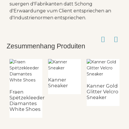
suergen d'Fabrikanten datt Schong
d'Erwaardunge vum Client entspriechen an
d'Industrienormen entspriechen.
Zesummenhang Produiten
Kanner
Sneaker
Kanner Gold
K
Glitter Velcro
v
Fraen
Sneaker
S
Spëtzekleeder
Diamantes
White Shoes