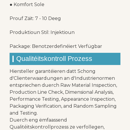
● Komfort Sole
Prouf Zäit: 7 - 10 Deeg
Produktioun Stil: Injektioun
Package: Benotzerdefinéiert Verfügbar
Qualitéitskontroll Prozess
Hiersteller garantéieren datt Schong
d'Clienterwaardungen an d'Industrienormen
entspriechen duerch Raw Material Inspection,
Production Line Check, Dimensional Analysis,
Performance Testing, Appearance Inspection,
Packaging Verification, and Random Sampling
and Testing.
Duerch eng ëmfaassend
Qualitéitskontrollprozess ze verfollegen,