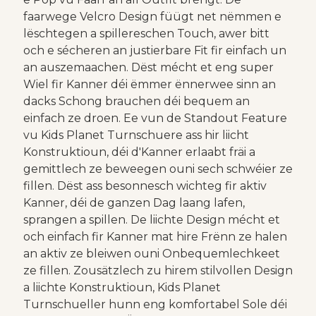
faarwege Velcro Design füügt net nëmmen e
lëschtegen a spillereschen Touch, awer bitt
och e sécheren an justierbare Fit fir einfach un
an auszemaachen. Dëst mécht et eng super
Wiel fir Kanner déi ëmmer ënnerwee sinn an
dacks Schong brauchen déi bequem an
einfach ze droen. Ee vun de Standout Feature
vu Kids Planet Turnschuere ass hir liicht
Konstruktioun, déi d'Kanner erlaabt fräi a
gemittlech ze beweegen ouni sech schwéier ze
fillen. Dëst ass besonnesch wichteg fir aktiv
Kanner, déi de ganzen Dag laang lafen,
sprangen a spillen. De liichte Design mécht et
och einfach fir Kanner mat hire Frënn ze halen
an aktiv ze bleiwen ouni Onbequemlechkeet
ze fillen. Zousätzlech zu hirem stilvollen Design
a liichte Konstruktioun, Kids Planet
Turnschueller hunn eng komfortabel Sole déi