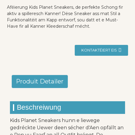
Aféierung Kids Planet Sneakers, de perfekte Schong fir
aktiv a spilleresch Kanner! Dëse Sneaker ass mat Stil a
Funktionalitéit am Kapp entworf, sou datt et e Must-
Have fir all Kanner Kleederschaf mécht.
KONTAKTÉIERT EIS
Produit Detailer
Beschreiwung
Kids Planet Sneakers hunn e liewege
gedréckte Uewer deen sécher d'Aen opfällt an
e Pop vu Faarf an all Outfit bréngt. De