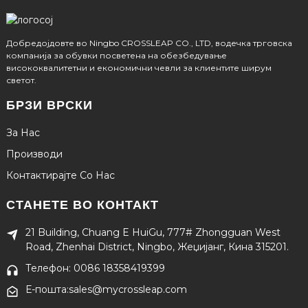
Добредојдовте во Ningbo CROSSLEAP CO., LTD, водечка трговска
компанија за обувки посветена на обезбедување
висококвалитетни и економични чевли за клиентите ширум
светот.
БРЗИ ВРСКИ
За Нас
Производи
Контактирајте Со Нас
СТАНЕТЕ ВО КОНТАКТ
21 Building, Chuang E HuiGu, 777# Zhongguan West
Road, Zhenhai District, Ningbo, Жеџијанг, Кина 315201.
Телефон: 0086 18358419399
Е-пошта:sales@mycrossleap.com