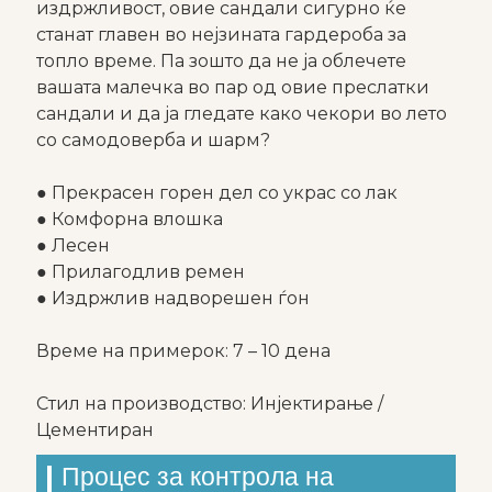
издржливост, овие сандали сигурно ќе
станат главен во нејзината гардероба за
топло време. Па зошто да не ја облечете
вашата малечка во пар од овие преслатки
сандали и да ја гледате како чекори во лето
со самодоверба и шарм?
● Прекрасен горен дел со украс со лак
● Комфорна влошка
● Лесен
● Прилагодлив ремен
● Издржлив надворешен ѓон
Време на примерок: 7 – 10 дена
Стил на производство: Инјектирање /
Цементиран
Процес за контрола на