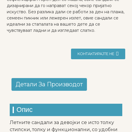
дизајнирани да го направат секој чекор пријатно
искуство. Без разлика дали се работи за ден на плажа,
семеен пикник или лежерен излет, овие сандали се
идеални за стапалата на вашето дете да се
чувствуваат ладни и да изгледаат слатко.
КОНТАКТИРАЈТЕ НЕ
Детали За Производот
Опис
Летните сандали за девојки се исто толку
стилски, толку и функционални, со удобни