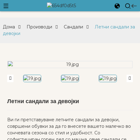
Дома
Производи
Сандали
Летни сандали за
девојки
Летни сандали за девојки
Ви ги претставуваме летните сандали за девојки,
совршени обувки за да го внесете вашето малечко во
сончевата сезона со стил и удобност. Со
софистициран горен дел со машна, овие сандали се