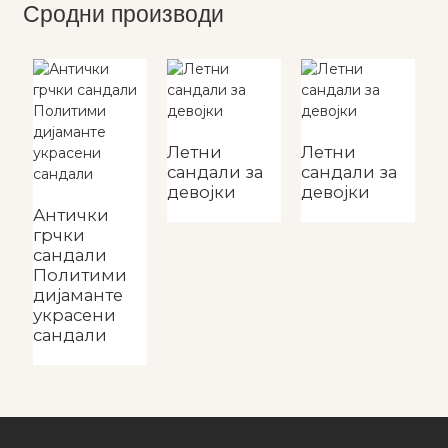
Сродни производи
Д
с
Летни
Летни
сандали за
сандали за
девојки
девојки
Антички
грчки
сандали
Политими
дијаманте
украсени
сандали