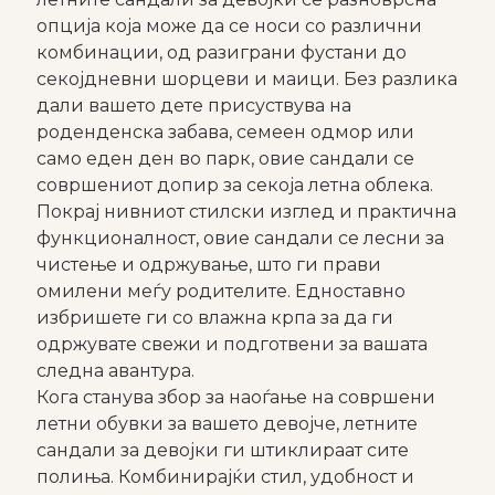
опција која може да се носи со различни
комбинации, од разиграни фустани до
секојдневни шорцеви и маици. Без разлика
дали вашето дете присуствува на
роденденска забава, семеен одмор или
само еден ден во парк, овие сандали се
совршениот допир за секоја летна облека.
Покрај нивниот стилски изглед и практична
функционалност, овие сандали се лесни за
чистење и одржување, што ги прави
омилени меѓу родителите. Едноставно
избришете ги со влажна крпа за да ги
одржувате свежи и подготвени за вашата
следна авантура.
Кога станува збор за наоѓање на совршени
летни обувки за вашето девојче, летните
сандали за девојки ги штиклираат сите
полиња. Комбинирајќи стил, удобност и