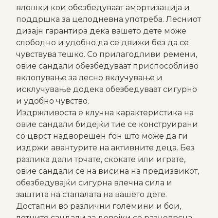
влошки кои обезбедуваат амортизација и
поддршка за целодневна употреба. Лесниот
дизајн гарантира дека вашето дете може
слободно и удобно да се движи без да се
чувствува тешко. Со прилагодливи ремени,
овие сандали обезбедуваат приспособливо
вклопување за лесно вклучување и
исклучување додека обезбедуваат сигурно
и удобно чувство.
Издржливоста е клучна карактеристика на
овие сандали бидејќи тие се конструирани
со цврст надворешен ѓон што може да ги
издржи авантурите на активните деца. Без
разлика дали трчате, скокате или играте,
овие сандали се на висина на предизвикот,
обезбедувајќи сигурна влечна сила и
заштита на стапалата на вашето дете.
Достапни во различни големини и бои,
летните сандали за девојки се разноврсна