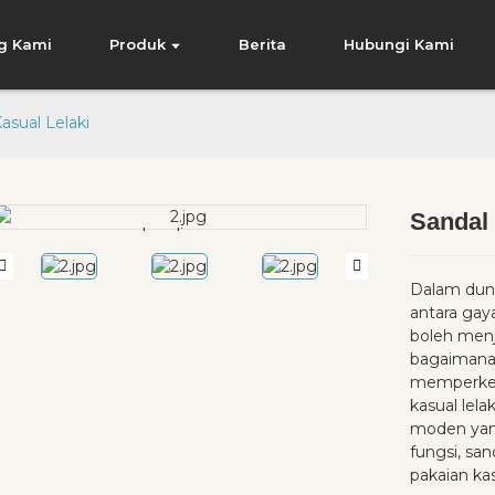
g Kami
Produk
Berita
Hubungi Kami
asual Lelaki
Sandal 
Loading...
Loading...
Dalam dun
antara gay
boleh menj
bagaimanap
memperkena
kasual lelak
moden yan
fungsi, san
pakaian ka