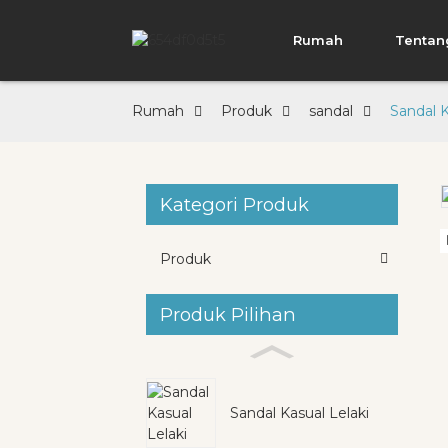
Rumah
Tentan
Rumah
Produk
sandal
Sandal K
Kategori Produk
Loading...
Loading...
Produk
Produk Pilihan
Sandal Kasual Lelaki