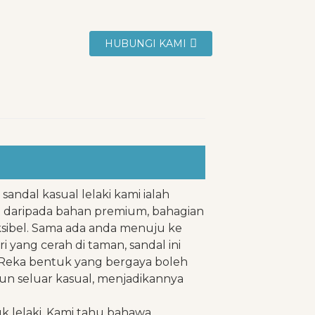
HUBUNGI KAMI
andal kasual lelaki kami ialah
t daripada bahan premium, bahagian
eksibel. Sama ada anda menuju ke
i yang cerah di taman, sandal ini
Reka bentuk yang bergaya boleh
pun seluar kasual, menjadikannya
k lelaki. Kami tahu bahawa