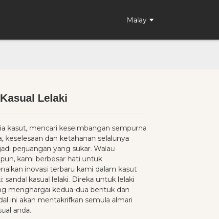
Malay
Kasual Lelaki
Loading...
Loading...
ia kasut, mencari keseimbangan sempurna
a, keselesaan dan ketahanan selalunya
adi perjuangan yang sukar. Walau
un, kami berbesar hati untuk
lkan inovasi terbaru kami dalam kasut
i: sandal kasual lelaki. Direka untuk lelaki
g menghargai kedua-dua bentuk dan
dal ini akan mentakrifkan semula almari
sual anda.