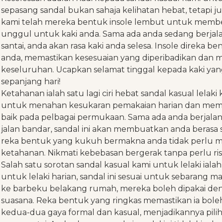
sepasang sandal bukan sahaja kelihatan hebat, tetapi ju
kami telah mereka bentuk insole lembut untuk memb
unggul untuk kaki anda. Sama ada anda sedang berjalan
santai, anda akan rasa kaki anda selesa. Insole direka 
anda, memastikan kesesuaian yang diperibadikan dan 
keseluruhan. Ucapkan selamat tinggal kepada kaki yang
sepanjang hari!
Ketahanan ialah satu lagi ciri hebat sandal kasual lelak
untuk menahan kesukaran pemakaian harian dan membe
baik pada pelbagai permukaan. Sama ada anda berjalan d
jalan bandar, sandal ini akan membuatkan anda berasa
reka bentuk yang kukuh bermakna anda tidak perlu 
ketahanan. Nikmati kebebasan bergerak tanpa perlu ri
Salah satu sorotan sandal kasual kami untuk lelaki iala
untuk lelaki harian, sandal ini sesuai untuk sebarang m
ke barbeku belakang rumah, mereka boleh dipakai d
suasana. Reka bentuk yang ringkas memastikan ia bol
kedua-dua gaya formal dan kasual, menjadikannya pili