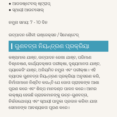
● ଆଡଜଷ୍ଟେବଲ୍ ଷ୍ଟ୍ରାପ୍
● ସ୍ଥାୟୀ ଆଉଟସୋଲ୍
ନମୁନା ସମୟ: 7 - 10 ଦିନ
ଉତ୍ପାଦନ ଶୈଳୀ: ଇଞ୍ଜେକ୍ସନ / ସିମେଣ୍ଟେଡ୍
ଗୁଣବତ୍ତା ନିୟନ୍ତ୍ରଣ ପ୍ରକ୍ରିୟା
କଞ୍ଚାମାଲ ଯାଞ୍ଚ, ଉତ୍ପାଦନ ରେଖା ଯାଞ୍ଚ, ପରିମାଣ
ବିଶ୍ଳେଷଣ, କାର୍ଯ୍ୟଦକ୍ଷତା ପରୀକ୍ଷା, ଦୃଶ୍ୟମାନତା ଯାଞ୍ଚ,
ପ୍ୟାକେଜିଂ ଯାଞ୍ଚ, ଅନିୟମିତ ନମୁନା ଏବଂ ପରୀକ୍ଷା। ଏହି
ବ୍ୟାପକ ଗୁଣବତ୍ତା ନିୟନ୍ତ୍ରଣ ପ୍ରକ୍ରିୟା ଅନୁସରଣ କରି,
ନିର୍ମାତାମାନେ ନିଶ୍ଚିତ କରନ୍ତି ଯେ ଜୋତା ଗ୍ରାହକଙ୍କ ଆଶା
ପୂରଣ କରେ ଏବଂ ଶିଳ୍ପ ମାନଦଣ୍ଡ ପାଳନ କରେ। ଆମର
ଲକ୍ଷ୍ୟ ହେଉଛି ଗ୍ରାହକମାନଙ୍କୁ ଉଚ୍ଚ-ଗୁଣବତ୍ତା,
ନିର୍ଭରଯୋଗ୍ୟ ଏବଂ ସ୍ଥାୟୀ ପାଦୁକା ପ୍ରଦାନ କରିବା ଯାହା
ସେମାନଙ୍କ ଆବଶ୍ୟକତା ପୂରଣ କରେ।