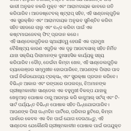
ଭାରୀ ଅନୁଭବ ନକରି ମୁକ୍ତ ଏବଂ ଆରାମଦାୟକ ଭାବରେ ଗତି
କରିପାରିବ। ଆଡଜଷ୍ଟେବଲ୍ ଷ୍ଟ୍ରାପ୍ ସହିତ, ଏହି ସାଣ୍ଡାଲ୍ଗୁଡ଼ିକ
ଏକ ସୁରକ୍ଷିତ ଏବଂ ଆରାମଦାୟକ ଅନୁଭବ ସୁନିଶ୍ଚିତ କରିବା
ସହିତ ସହଜରେ ଚାଲୁ ଏବଂ ବନ୍ଦ କରିବା ପାଇଁ ଏକ
କଷ୍ଟମାଇଜେବଲ୍ ଫିଟ୍ ପ୍ରଦାନ କରେ।
ଏହି ସାଣ୍ଡେଲଗୁଡ଼ିକର ସ୍ଥାୟୀତ୍ୱ ହେଉଛି ଏକ ପ୍ରମୁଖ
ବୈଶିଷ୍ଟ୍ୟ କାରଣ ଏଗୁଡ଼ିକ ଏକ ଦୃଢ଼ ଆଉଟସୋଲ୍ ସହିତ ନିର୍ମିତ
ଯାହା ସକ୍ରିୟ ପିଲାମାନଙ୍କ ଦୁଃସାହସିକ କାର୍ଯ୍ୟକୁ ସହ୍ୟ
କରିପାରିବ। ଦୌଡ଼, ଡେଇଁବା କିମ୍ବା ଖେଳ, ଏହି ସାଣ୍ଡେଲଗୁଡ଼ିକ
ଚ୍ୟାଲେଞ୍ଜର ସମ୍ମୁଖୀନ ହୋଇପାରିବେ, ଆପଣଙ୍କ ପିଲାର ପାଦ
ପାଇଁ ନିର୍ଭରଯୋଗ୍ୟ ଟ୍ରକ୍ସନ୍ ଏବଂ ସୁରକ୍ଷା ପ୍ରଦାନ କରିବେ।
ବିଭିନ୍ନ ଆକାର ଏବଂ ରଙ୍ଗରେ ଉପଲବ୍ଧ, ଝିଅମାନଙ୍କ
ଗ୍ରୀଷ୍ମକାଳୀନ ସାଣ୍ଡେଲ ଏକ ବହୁମୁଖୀ ବିକଳ୍ପ ଯାହାକୁ
ଖେଳୁଆଡ଼ ପୋଷାକ ଠାରୁ ଆରମ୍ଭ କରି କାଜୁଆଲ୍ ସର୍ଟସ୍ ଏବଂ ଟି-
ସାର୍ଟ ପର୍ଯ୍ୟନ୍ତ ବିଭିନ୍ନ ପୋଷାକ ସହିତ ପିନ୍ଧାଯାଇପାରିବ।
ଆପଣଙ୍କ ପିଲା ଜନ୍ମଦିନ ପାର୍ଟିରେ, ପରିବାର ଛୁଟିରେ, କିମ୍ବା
ପାର୍କରେ କେବଳ ଏକ ଦିନ ପାଇଁ ଯୋଗ ଦେଉଥାନ୍ତୁ, ଏହି
ସାଣ୍ଡେଲ ଯେକୌଣସି ଗ୍ରୀଷ୍ମକାଳୀନ ପୋଷାକ ପାଇଁ ଉପଯୁକ୍ତ