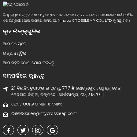
ବିଶ୍ୱବ୍ୟାପୀ ଗ୍ରାହକମାନଙ୍କୁ ଉଚ୍ଚମାନର ଏବଂ କମ ମୂଲ୍ୟର ଜୋତା ଯୋଗାଇବା ପାଇଁ ସମର୍ପିତ
ଏକ ଅଗ୍ରଣୀ ଜୋତା ବାଣିଜ୍ୟ କମ୍ପାନୀ, Ningbo CROSSLEAP CO., LTD କୁ ସ୍ୱାଗତ।
ଦୃତ ଲିଙ୍କ୍ଗୁଡିକ
ଆମ ବିଷୟରେ
ଉତ୍ପାଦଗୁଡ଼ିକ
ଆମ ସହିତ ଯୋଗାଯୋଗ କରନ୍ତୁ
ସମ୍ପର୍କରେ ରୁହନ୍ତୁ
21 ବିଲଡିଂ, ଚୁଆଙ୍ଗ ଇ ହୁଇଗୁ, 777 # ଜୋଙ୍ଗଗୁଏନ୍ ୱେଷ୍ଟ୍ ରୋଡ୍,
ଜେନହାଇ ଜିଲ୍ଲା, ନିଙ୍ଗବୋ, ଜେଜିଆଙ୍ଗ, ଚୀନ୍ 315201 |
ଫୋନ୍: ୦୦୮୬ ୧୮୩୫୮୪୧୯୩୯୯
ଇମେଲ୍:sales@mycrossleap.com