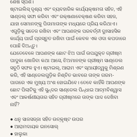
ଶେଷ ସ୍ପର୍ଶ।
ଷ୍ଟାଇଲିସ୍ ଦୃଶ୍ୟ ଏବଂ ବ୍ୟବହାରିକ କାର୍ଯ୍ୟକ୍ଷମତା ସହିତ, ଏହି
ସାଣ୍ଡଲ୍ ସଫା କରିବା ଏବଂ ରକ୍ଷଣାବେକ୍ଷଣ କରିବା ସହଜ,
ଯାହା ସେମାନଙ୍କୁ ପିତାମାତାଙ୍କ ମଧ୍ୟରେ ପ୍ରିୟ କରିଥାଏ।
ଏଗୁଡ଼ିକୁ ସତେଜ ରଖିବା ଏବଂ ଆପଣଙ୍କ ପରବର୍ତ୍ତୀ ଦୁଃସାହସିକ
କାର୍ଯ୍ୟ ପାଇଁ ପ୍ରସ୍ତୁତ ରଖିବା ପାଇଁ କେବଳ ଏକ ଓଦା କପଡାରେ
ପୋଛି ଦିଅନ୍ତୁ।
ଯେତେବେଳେ ଆପଣଙ୍କ ଛୋଟ ଝିଅ ପାଇଁ ଉପଯୁକ୍ତ ଗ୍ରୀଷ୍ମ
ପାଦୁକା ଖୋଜିବା କଥା ଆସେ, ଝିଅମାନଙ୍କ ଗ୍ରୀଷ୍ମ ସାଣ୍ଡେଲ
ସବୁଠି ସଫଳ ହୁଏ। ଷ୍ଟାଇଲ୍, ଆରାମ ଏବଂ ସ୍ଥାୟୀତ୍ୱକୁ ମିଶ୍ରଣ
କରି, ଏହି ସାଣ୍ଡେଲଗୁଡ଼ିକ ନିଶ୍ଚିତ ଭାବରେ ତାଙ୍କ ଗରମ-
ପାଗରେ ଏକ ମୁଖ୍ୟ ଅଂଶ ହୋଇଯିବେ। ତେବେ କାହିଁକି ଆପଣଙ୍କ
ଛୋଟ ପିଲାଟିକୁ ଏହି ସୁନ୍ଦର ସାଣ୍ଡେଲ ପିନ୍ଧାଇ ଆତ୍ମବିଶ୍ୱାସ
ଏବଂ ଆକର୍ଷଣୀୟତାର ସହିତ ଗ୍ରୀଷ୍ମରେ ତାଙ୍କ ପାଦ ଦେଖିବା
ନାହିଁ?
● ଧନୁ ସାଜସଜ୍ଜା ସହିତ ଉତ୍କୃଷ୍ଟ ଉପର
● ଆରାମଦାୟକ ଇନସୋଲ୍
● ହାଲୁକା