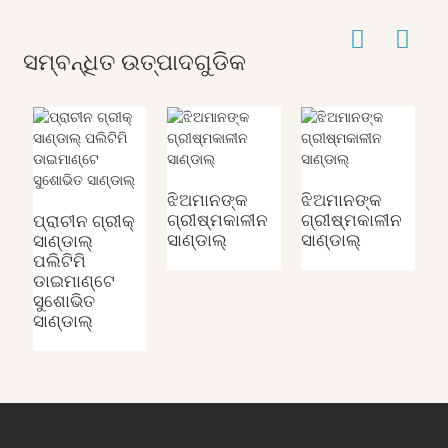
ସମ୍ବନ୍ଧିତ ଉତ୍ପାଦଗୁଡିକ
ଝିଅମାନଙ୍କ
ଝିଅମାନଙ୍କ
ପ
ଗ୍ରୀଷ୍ମକାଳୀନ
ଗ୍ରୀଷ୍ମକାଳୀନ
ପ
ପ୍ରାଚୀନ ଗ୍ରୀକ୍
ସାଣ୍ଡାଲ୍
ସାଣ୍ଡାଲ୍
ଗ
ସାଣ୍ଡାଲ୍
ସ
ପଲିଟିମି
ଡାଇମାଣ୍ଟେ
ସୁଶୋଭିତ
ସାଣ୍ଡାଲ୍