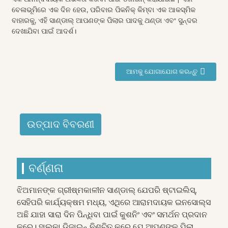
ବେଳାଭୂମିରେ ଏକ ଦିନ ହେଉ, ପରିବାର ପିକନିକ୍ କିମ୍ବା ଏକ ଆକସ୍ମିକ
ବାହାରକୁ, ଏହି ସାଣ୍ଡାଲ୍ ଆପଣଙ୍କ ପିଲାର ପାଦକୁ ଥଣ୍ଡା ଏବଂ ସୁନ୍ଦର
ଦେଖାଯିବା ପାଇଁ ଆଦର୍ଶ।
ଆମକୁ ଯୋଗାଯୋଗ କରନ୍ତୁ
ଉତ୍ପାଦ ବିବରଣୀ
ବର୍ଣ୍ଣନା
ଝିଅମାନଙ୍କ ଗ୍ରୀଷ୍ମକାଳୀନ ସାଣ୍ଡାଲ୍ ଯେପରି ଷ୍ଟାଇଲିସ୍,
ସେହିପରି କାର୍ଯ୍ୟକ୍ଷମ ମଧ୍ୟ, ଏଥିରେ ଆରାମଦାୟକ ଇନସୋଲ୍ସ
ଅଛି ଯାହା ସାରା ଦିନ ପିନ୍ଧିବା ପାଇଁ କୁଶନିଂ ଏବଂ ସମର୍ଥନ ପ୍ରଦାନ
କରେ। ହାଲୁକା ଡିଜାଇନ୍ ନିଶ୍ଚିତ କରେ ଯେ ଆପଣଙ୍କ ପିଲା