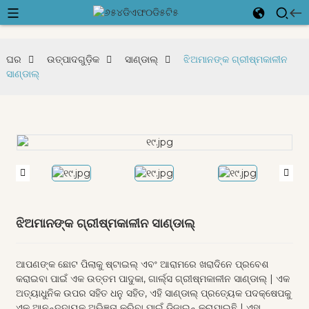
ଘର
ଉତ୍ପାଦଗୁଡ଼ିକ
ସାଣ୍ଡାଲ୍
ଝିଅମାନଙ୍କ ଗ୍ରୀଷ୍ମକାଳୀନ
ସାଣ୍ଡାଲ୍
ଝିଅମାନଙ୍କ ଗ୍ରୀଷ୍ମକାଳୀନ ସାଣ୍ଡାଲ୍
ଆପଣଙ୍କ ଛୋଟ ପିଲାକୁ ଷ୍ଟାଇଲ୍ ଏବଂ ଆରାମରେ ଖରାଦିନେ ପ୍ରବେଶ
କରାଇବା ପାଇଁ ଏକ ଉତ୍ତମ ପାଦୁକା, ଗାର୍ଲ୍ସ ଗ୍ରୀଷ୍ମକାଳୀନ ସାଣ୍ଡାଲ୍ | ଏକ
ଅତ୍ୟାଧୁନିକ ଉପର ସହିତ ଧନୁ ସହିତ, ଏହି ସାଣ୍ଡାଲ୍ ପ୍ରତ୍ୟେକ ପଦକ୍ଷେପକୁ
ଏକ ଆନନ୍ଦଦାୟକ ଅଭିଜ୍ଞତା କରିବା ପାଇଁ ଡିଜାଇନ୍ କରାଯାଇଛି | ଏହା