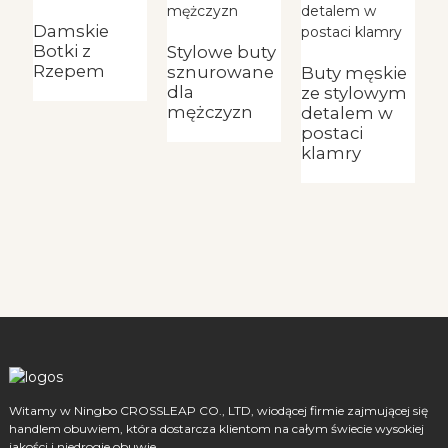
Damskie
Botki z
Stylowe buty
Z
Rzepem
sznurowane
b
Buty męskie
dla
b
ze stylowym
mężczyzn
detalem w
postaci
klamry
Witamy w Ningbo CROSSLEAP CO., LTD, wiodącej firmie zajmującej się
handlem obuwiem, która dostarcza klientom na całym świecie wysokiej
jakości i niedrogie obuwie.