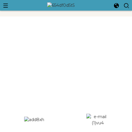
Ningbo Crossleap International
Trading Co., Ltd.
Estamos fazendo todos os esforços para corresponder às
nossas expectativas e crescer juntos para sermos os maiores
e melhores.