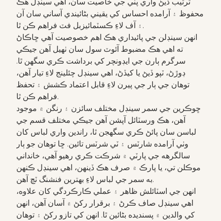
ترتيب ڏيڻ واري پٽي جي خاصيت سان، اهي سينڊل هڪ
محفوظ ۽ آرامده احساس کي يقيني بڻائيندي آساني سان آن
۽ آف لاءِ ڪسٽمائيزبل فٽ فراهم ڪن ٿا.
انهن سينڊلن جي پائيداري هڪ اهم خصوصيت آهي ڇاڪاڻ
ته اهي هڪ مضبوط آئوٽ سول سان ٺهيل آهن جيڪي
سرگرم ٻارن جي ايڊونچر کي برداشت ڪري سگهن ٿا.
ڊوڙڻ، ٽپو ڏيڻ يا کيڏڻ، اهي سينڊل چئلينج لاءِ تيار آهن،
توهان جي ٻار جي پيرن لاءِ قابل اعتماد ڪشش ۽ تحفظ
فراهم ڪن ٿا.
ڇوڪرين جي سمر سينڊل مختلف سائزن ۽ رنگن ۾ موجود
آهن، هڪ ورسٽائل آپشن آهن جيڪي مختلف قسم جي
لباسن سان پائڻ ڪري سگهجن ٿا، راندين واري لباس کان
وٺي آرامده شارٽس ۽ ٽي شرٽس تائين. ڇا توهان جو ٻار
سالگرهه جي پارٽي ۾ شرڪت ڪري رهيو آهي، خانداني
موڪلن تي، يا پارڪ ۾ صرف هڪ ڏينهن، اهي سينڊل ڪنهن
به سمر جي لباس لاءِ بهترين فنشنگ ٽچ آهن.
انهن جي اسٽائلش ظاهر ۽ عملي ڪارڪردگي کان علاوه،
اهي سينڊل صاف ڪرڻ ۽ برقرار رکڻ ۾ آسان آهن، انهن
کي والدين ۾ پسنديده بڻائين ٿا. انهن کي تازو رکڻ ۽ توهان