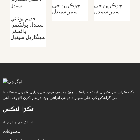
ر
ڇوڪرين جي
ڇوڪرين جي
ل
سمر سينڊل
سمر سينڊل
قديم يوناني
سينڊل پوليٽيمي
ڊائمنٽي
سينگاريل سينڊل
ننگبو ڪراسليپ ڪمپني لميٽيڊ ۾ ڀليڪار، هڪ معروف جوتن جي واپاري ڪمپني جيڪا دنيا
جي گراهڪن کي اعليٰ معيار ۽ قيمتي اثرائتي جوتا فراهم ڪرڻ لاءِ وقف آهي.
تڪڙا لنڪس
اسان جي باري ۾
مصنوعات