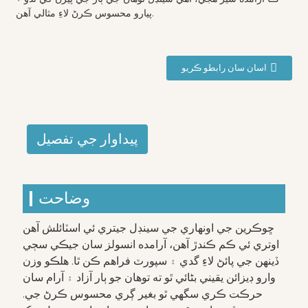
پيارو محسوس ڪرڻ لاءِ مثالي آهن.
اسان سان رابطو ڪريو
پيداوار جي تفصيل
وضاحت
ڇوڪرين جي اونهاري جي سينڊل جيتري ئي اسٽائلش آهن
اوتري ئي ڪم ڪندڙ آهن، آرامده انسولز سان جيڪي سڄي
ڏينهن جي پائڻ لاءِ گدي ۽ سپورٽ فراهم ڪن ٿا. هلڪو وزن
وارو ڊيزائن يقيني بڻائي ٿو ته توهان جو ٻار آزاد ۽ آرام سان
حرڪت ڪري سگهي ٿو بغير ڳري محسوس ڪرڻ جي.