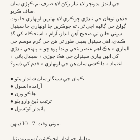
جي ايندڙ ايڊونچر لاءِ تيار رکڻ لاءِ صرف نم ڪپڙي سان
صاف ڪريو.
جڏهن توهان جي ننڍڙي ڇوڪري لاءِ بهترين اونهاري جا بوٽ
ڳولڻ جي ڳالهه اچي ٿي، ته ڇوڪرين جا اونهاري جا سينڊل
سڀني خانن تي صحيح آهن. انداز، آرام ۽ استحڪام کي گڏ
ڪندي، اهي سينڊل يقيني طور تي هن جي گرم موسم جي
الماري ۾ هڪ اهم عنصر بڻجي ويندا. پوءِ ڇو نه پنهنجي ننڍڙي
کي انهن پياري سينڊلن جي هڪ جوڙي ۾ سينڊل پائي ۽
اعتماد ۽ دلڪشي سان هن جي اونهاري ۾ قدم کي ڏسو؟
● ڪمان جي سينگار سان شاندار مٿو
● آرامده انسول
● هلڪو وزن
● ترتيب ڏيڻ وارو پٽو
● پائيدار آئوٽسول
نموني وقت: 7 - 10 ڏينهن
پيداوار جو انداز: انجيڪشن / سيمينٽ ٿيل