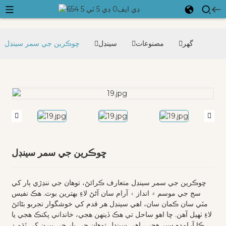
گھر
مصنوعات
سينڊل
ڇوڪرين جي سمر سينڊل
ڇوڪرين جي سمر سينڊل
ڇوڪرين جي سمر سينڊل متعارف ڪرائڻ، توهان جي ننڍڙي ٻار کي
سج جي موسم ۾ انداز ۽ آرام سان آڻڻ لاءِ بهترين بوٽ. هڪ نفيس
مٿي سان ڪمان سان، اهي سينڊل هر قدم کي خوشگوار تجربو بڻائڻ
لاءِ ٺهيل آهن. ڇا اهو ساحل تي هڪ ڏينهن هجي، خانداني پکنڪ هجي يا
ڪا آرامده سير هجي، اهي سينڊل توهان جي ٻار جي پيرن کي ٿڌو ۽