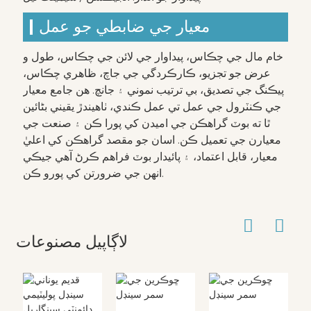
معيار جي ضابطي جو عمل
خام مال جي چڪاس، پيداوار جي لائن جي چڪاس، طول و
عرض جو تجزيو، ڪارڪردگي جي جاچ، ظاهري چڪاس،
پيڪنگ جي تصديق، بي ترتيب نموني ۽ جانچ. هن جامع معيار
جي ڪنٽرول جي عمل تي عمل ڪندي، ٺاهيندڙ يقيني بڻائين
ٿا ته بوٽ گراهڪن جي اميدن کي پورا ڪن ۽ صنعت جي
معيارن جي تعميل ڪن. اسان جو مقصد گراهڪن کي اعليٰ
معيار، قابل اعتماد، ۽ پائيدار بوٽ فراهم ڪرڻ آهي جيڪي
انهن جي ضرورتن کي پورو ڪن.
لاڳاپيل مصنوعات